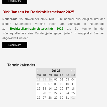
Read More
Dirk Jansen ist Bezirksblitzmeister 2025
Neuenrade, 15. November 2025.
Nur 13 Teilnehmer aus lediglich drei der
sieben Sauerländer Vereine traten am Samstag in Neuenrade
zur
Bezirksblitzeinzelmeisterschaft 2025
an. So konnte in der
Hönnequellschule eine Runde „jeder gegen jeden“ in knapp drei Stunden
abgewickelt werden.
Read More
Terminkalender
«
‹
Juli 27
›
»
Mo
Di
Mi
Do
Fr
Sa
So
28
29
30
01
02
03
04
05
06
07
08
09
10
11
12
13
14
15
16
17
18
19
20
21
22
23
24
25
26
27
28
29
30
31
01