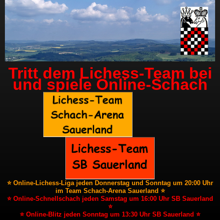
Tritt dem Lichess-Team bei
und spiele Online-Schach
⭐ Online-Lichess-Liga jeden Donnerstag und Sonntag um 20:00 Uhr
im Team Schach-Arena Sauerland ⭐
⭐ Online-Schnellschach jeden Samstag um 16:00 Uhr SB Sauerland
⭐
⭐ Online-Blitz jeden Sonntag um 13:30 Uhr SB Sauerland ⭐