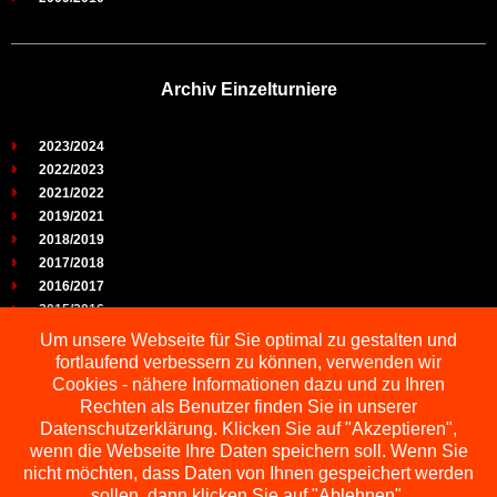
Archiv Einzelturniere
2023/2024
2022/2023
2021/2022
2019/2021
2018/2019
2017/2018
2016/2017
2015/2016
2014/2015
Um unsere Webseite für Sie optimal zu gestalten und
2013/2014
fortlaufend verbessern zu können, verwenden wir
2012/2013
Cookies - nähere Informationen dazu und zu Ihren
2011/2012
Rechten als Benutzer finden Sie in unserer
2010/2011
Datenschutzerklärung. Klicken Sie auf "Akzeptieren",
wenn die Webseite Ihre Daten speichern soll. Wenn Sie
2009/2010
nicht möchten, dass Daten von Ihnen gespeichert werden
sollen, dann klicken Sie auf "Ablehnen".