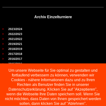
Archiv Einzelturniere
2023/2024
2022/2023
2021/2022
2019/2021
2018/2019
2017/2018
2016/2017
2015/2016
2014/2015
Um unsere Webseite für Sie optimal zu gestalten und
2013/2014
fortlaufend verbessern zu können, verwenden wir
2012/2013
Cookies - nähere Informationen dazu und zu Ihren
2011/2012
Rechten als Benutzer finden Sie in unserer
2010/2011
Datenschutzerklärung. Klicken Sie auf "Akzeptieren",
wenn die Webseite Ihre Daten speichern soll. Wenn Sie
2009/2010
nicht möchten, dass Daten von Ihnen gespeichert werden
sollen, dann klicken Sie auf "Ablehnen".