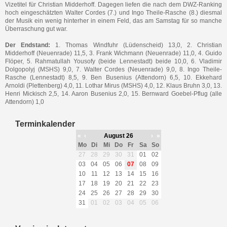
Vizetitel für Christian Midderhoff. Dagegen liefen die nach dem DWZ-Ranking
hoch eingeschätzten Walter Cordes (7.) und Ingo Theile-Rasche (8.) diesmal
der Musik ein wenig hinterher in einem Feld, das am Samstag für so manche
Überraschung gut war.
Der Endstand:
1. Thomas Windfuhr (Lüdenscheid) 13,0, 2. Christian
Midderhoff (Neuenrade) 11,5, 3. Frank Wichmann (Neuenrade) 11,0, 4. Guido
Flöper, 5. Rahmatullah Yousofy (beide Lennestadt) beide 10,0, 6. Vladimir
Dolgopolyj (MSHS) 9,0, 7. Walter Cordes (Neuenrade) 9,0, 8. Ingo Theile-
Rasche (Lennestadt) 8,5, 9. Ben Busenius (Attendorn) 6,5, 10. Ekkehard
Arnoldi (Plettenberg) 4,0, 11. Lothar Mirus (MSHS) 4,0, 12. Klaus Bruhn 3,0, 13.
Henri Mickisch 2,5, 14. Aaron Busenius 2,0, 15. Bernward Goebel-Pflug (alle
Attendorn) 1,0
Terminkalender
«
‹
August 26
›
»
Mo
Di
Mi
Do
Fr
Sa
So
27
28
29
30
31
01
02
03
04
05
06
07
08
09
10
11
12
13
14
15
16
17
18
19
20
21
22
23
24
25
26
27
28
29
30
31
01
02
03
04
05
06