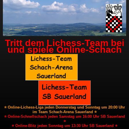
Tritt dem Lichess-Team bei
und spiele Online-Schach
⭐ Online-Lichess-Liga jeden Donnerstag und Sonntag um 20:00 Uhr
im Team Schach-Arena Sauerland ⭐
⭐ Online-Schnellschach jeden Samstag um 16:00 Uhr SB Sauerland
⭐
⭐ Online-Blitz jeden Sonntag um 13:30 Uhr SB Sauerland ⭐