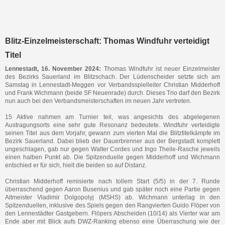
Blitz-Einzelmeisterschaft: Thomas Windfuhr verteidigt
Titel
Lennestadt, 16. November 2024:
Thomas Windfuhr ist neuer Einzelmeister
des Bezirks Sauerland im Blitzschach. Der Lüdenscheider setzte sich am
Samstag in Lennestadt-Meggen vor Verbandsspielleiter Christian Midderhoff
und Frank Wichmann (beide SF Neuenrade) durch. Dieses Trio darf den Bezirk
nun auch bei den Verbandsmeisterschaften im neuen Jahr vertreten.
15 Aktive nahmen am Turnier teil, was angesichts des abgelegenen
Austragungsorts eine sehr gute Resonanz bedeutete. Windfuhr verteidigte
seinen Titel aus dem Vorjahr, gewann zum vierten Mal die Blitztitelkämpfe im
Bezirk Sauerland. Dabei blieb der Dauerbrenner aus der Bergstadt komplett
ungeschlagen, gab nur gegen Walter Cordes und Ingo Theile-Rasche jeweils
einen halben Punkt ab. Die Spitzenduelle gegen Midderhoff und Wichmann
entschied er für sich, hielt die beiden so auf Distanz.
Christian Midderhoff remisierte nach tollem Start (5/5) in der 7. Runde
überraschend gegen Aaron Busenius und gab später noch eine Partie gegen
Altmeister Vladimir Dolgopolyj (MSHS) ab. Wichmann unterlag in den
Spitzenduellen, inklusive des Spiels gegen den Rangvierten Guido Flöper von
den Lennestädter Gastgebern. Flöpers Abscheiden (10/14) als Vierter war am
Ende aber mit Blick aufs DWZ-Ranking ebenso eine Überraschung wie der