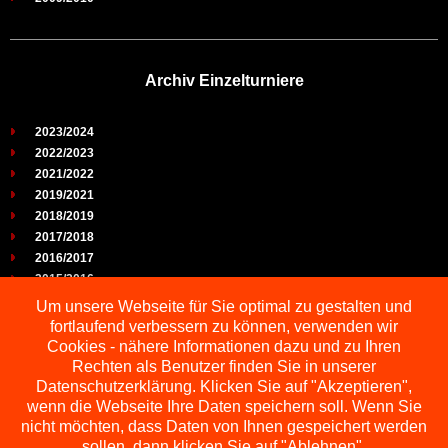
Archiv Einzelturniere
2023/2024
2022/2023
2021/2022
2019/2021
2018/2019
2017/2018
2016/2017
2015/2016
2014/2015
Um unsere Webseite für Sie optimal zu gestalten und
2013/2014
fortlaufend verbessern zu können, verwenden wir
2012/2013
Cookies - nähere Informationen dazu und zu Ihren
2011/2012
Rechten als Benutzer finden Sie in unserer
2010/2011
Datenschutzerklärung. Klicken Sie auf "Akzeptieren",
wenn die Webseite Ihre Daten speichern soll. Wenn Sie
2009/2010
nicht möchten, dass Daten von Ihnen gespeichert werden
sollen, dann klicken Sie auf "Ablehnen".