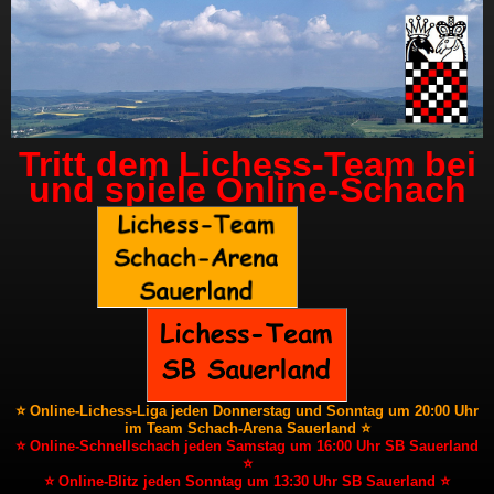
Tritt dem Lichess-Team bei
und spiele Online-Schach
⭐ Online-Lichess-Liga jeden Donnerstag und Sonntag um 20:00 Uhr
im Team Schach-Arena Sauerland ⭐
⭐ Online-Schnellschach jeden Samstag um 16:00 Uhr SB Sauerland
⭐
⭐ Online-Blitz jeden Sonntag um 13:30 Uhr SB Sauerland ⭐