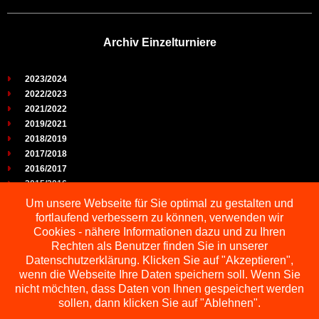
Archiv Einzelturniere
2023/2024
2022/2023
2021/2022
2019/2021
2018/2019
2017/2018
2016/2017
2015/2016
2014/2015
Um unsere Webseite für Sie optimal zu gestalten und
2013/2014
fortlaufend verbessern zu können, verwenden wir
2012/2013
Cookies - nähere Informationen dazu und zu Ihren
2011/2012
Rechten als Benutzer finden Sie in unserer
2010/2011
Datenschutzerklärung. Klicken Sie auf "Akzeptieren",
wenn die Webseite Ihre Daten speichern soll. Wenn Sie
2009/2010
nicht möchten, dass Daten von Ihnen gespeichert werden
sollen, dann klicken Sie auf "Ablehnen".