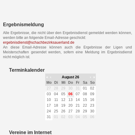
Ergebnismeldung
Alle Ergebnisse, die nicht über den Ergebnisdienst gemeldet werden können,
werden bitte an folgende Email-Adresse geschickt:
ergebnisdienst@schachbezirksauerland.de
An diese Email-Adresse können auch die Ergebnisse der Ligen und
Meisterschaften gesendet werden, sofern eine Meldung im Ergebnisdienst
nicht möglich ist.
Terminkalender
«
‹
August 26
›
»
Mo
Di
Mi
Do
Fr
Sa
So
27
28
29
30
31
01
02
03
04
05
06
07
08
09
10
11
12
13
14
15
16
17
18
19
20
21
22
23
24
25
26
27
28
29
30
31
01
02
03
04
05
06
Vereine im Internet