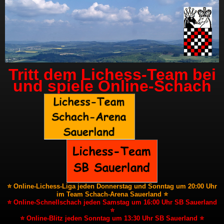
Tritt dem Lichess-Team bei
und spiele Online-Schach
⭐ Online-Lichess-Liga jeden Donnerstag und Sonntag um 20:00 Uhr
im Team Schach-Arena Sauerland ⭐
⭐ Online-Schnellschach jeden Samstag um 16:00 Uhr SB Sauerland
⭐
⭐ Online-Blitz jeden Sonntag um 13:30 Uhr SB Sauerland ⭐