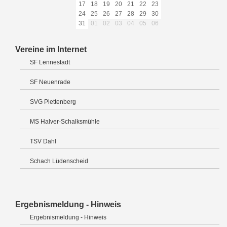
17
18
19
20
21
22
23
24
25
26
27
28
29
30
31
01
02
03
04
05
06
Vereine im Internet
SF Lennestadt
SF Neuenrade
SVG Plettenberg
MS Halver-Schalksmühle
TSV Dahl
Schach Lüdenscheid
Ergebnismeldung - Hinweis
Ergebnismeldung - Hinweis