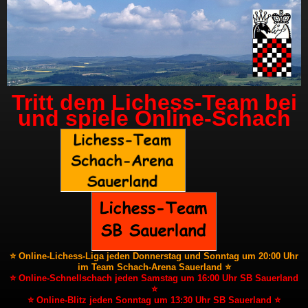
Tritt dem Lichess-Team bei
und spiele Online-Schach
⭐ Online-Lichess-Liga jeden Donnerstag und Sonntag um 20:00 Uhr
im Team Schach-Arena Sauerland ⭐
⭐ Online-Schnellschach jeden Samstag um 16:00 Uhr SB Sauerland
⭐
⭐ Online-Blitz jeden Sonntag um 13:30 Uhr SB Sauerland ⭐