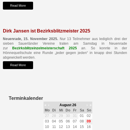
Read More
Dirk Jansen ist Bezirksblitzmeister 2025
Neuenrade, 15. November 2025.
Nur 13 Teilnehmer aus lediglich drei der
sieben Sauerländer Vereine traten am Samstag in Neuenrade
zur
Bezirksblitzeinzelmeisterschaft 2025
an. So konnte in der
Hönnequellschule eine Runde „jeder gegen jeden“ in knapp drei Stunden
abgewickelt werden.
Read More
Terminkalender
«
‹
August 26
›
»
Mo
Di
Mi
Do
Fr
Sa
So
27
28
29
30
31
01
02
03
04
05
06
07
08
09
10
11
12
13
14
15
16