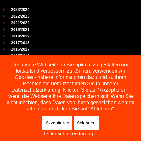
2023/2024
2022/2023
2021/2022
2019/2021
2018/2019
2017/2018
2016/2017
2015/2016
2014/2015
Um unsere Webseite für Sie optimal zu gestalten und
2013/2014
fortlaufend verbessern zu können, verwenden wir
2012/2013
Cookies - nähere Informationen dazu und zu Ihren
2011/2012
Rechten als Benutzer finden Sie in unserer
2010/2011
Datenschutzerklärung. Klicken Sie auf "Akzeptieren",
wenn die Webseite Ihre Daten speichern soll. Wenn Sie
2009/2010
nicht möchten, dass Daten von Ihnen gespeichert werden
sollen, dann klicken Sie auf "Ablehnen".
Akzeptieren
Ablehnen
Copyright © 2026 Schachbezirk Sauerland
DESIGNED BY: AS DESIGNING
Datenschutzerklärung