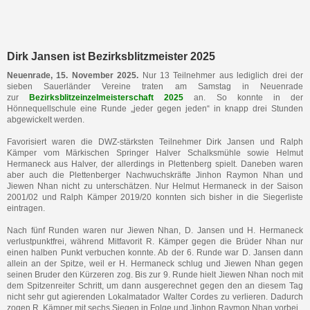
Dirk Jansen ist Bezirksblitzmeister 2025
Neuenrade, 15. November 2025.
Nur 13 Teilnehmer aus lediglich drei der
sieben Sauerländer Vereine traten am Samstag in Neuenrade
zur
Bezirksblitzeinzelmeisterschaft 2025
an. So konnte in der
Hönnequellschule eine Runde „jeder gegen jeden“ in knapp drei Stunden
abgewickelt werden.
Favorisiert waren die DWZ-stärksten Teilnehmer Dirk Jansen und Ralph
Kämper vom Märkischen Springer Halver Schalksmühle sowie Helmut
Hermaneck aus Halver, der allerdings in Plettenberg spielt. Daneben waren
aber auch die Plettenberger Nachwuchskräfte Jinhon Raymon Nhan und
Jiewen Nhan nicht zu unterschätzen. Nur Helmut Hermaneck in der Saison
2001/02 und Ralph Kämper 2019/20 konnten sich bisher in die Siegerliste
eintragen.
Nach fünf Runden waren nur Jiewen Nhan, D. Jansen und H. Hermaneck
verlustpunktfrei, während Mitfavorit R. Kämper gegen die Brüder Nhan nur
einen halben Punkt verbuchen konnte. Ab der 6. Runde war D. Jansen dann
allein an der Spitze, weil er H. Hermaneck schlug und Jiewen Nhan gegen
seinen Bruder den Kürzeren zog. Bis zur 9. Runde hielt Jiewen Nhan noch mit
dem Spitzenreiter Schritt, um dann ausgerechnet gegen den an diesem Tag
nicht sehr gut agierenden Lokalmatador Walter Cordes zu verlieren. Dadurch
zogen R. Kämper mit sechs Siegen in Folge und Jinhon Raymon Nhan vorbei.