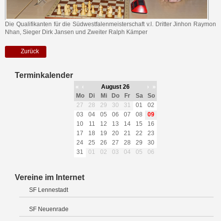
Die Qualifikanten für die Südwestfalenmeisterschaft v.l. Dritter Jinhon Raymon
Nhan, Sieger Dirk Jansen und Zweiter Ralph Kämper
Zurück
Terminkalender
«
‹
August 26
›
»
Mo
Di
Mi
Do
Fr
Sa
So
27
28
29
30
31
01
02
03
04
05
06
07
08
09
10
11
12
13
14
15
16
17
18
19
20
21
22
23
24
25
26
27
28
29
30
31
01
02
03
04
05
06
Vereine im Internet
SF Lennestadt
SF Neuenrade