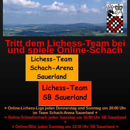
Tritt dem Lichess-Team bei
und spiele Online-Schach
⭐ Online-Lichess-Liga jeden Donnerstag und Sonntag um 20:00 Uhr
im Team Schach-Arena Sauerland ⭐
⭐ Online-Schnellschach jeden Samstag um 16:00 Uhr SB Sauerland
⭐
⭐ Online-Blitz jeden Sonntag um 13:30 Uhr SB Sauerland ⭐