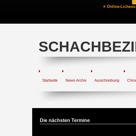
⭐ Online-Lichess
SCHACHBEZI
Startseite
News-Archiv
Ausschreibung
Chro
Die nächsten Termine