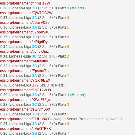
ichess.org/tournament/44msIzYW
20
38. Lichess-Liga
3B
(2 Std. 5+0)
Platz
1 (Meister)
ichess.org/tournament/CjW7OG2W
20
37. Lichess-Liga
3A
(2 Std. 3+2)
Platz
3
ichess.org/tournament/69uvV0Ss
20
36. Lichess-Liga
3A
(2 Std. 3+0)
Platz
5
ichess.org/tournament/87oo0Va0
20
35. Lichess-Liga
3C
(2 Std. 5+0)
Platz
6
ichess.org/tournament/izRtgdDy
20
34. Lichess-Liga
3C
(2 Std. 3+2)
Platz
5
ichess.org/tournament/bvnytOmz
20
33. Lichess-Liga
3C
(2 Std. 3+0)
Platz
2
ichess.org/tournament/AMraktny
20
32. Lichess-Liga
3C
(2 Std. 5+0)
Platz
2
ichess.org/tournament/Epsmcf8s
20
31. Lichess-Liga
3A
(2 Std. 3+2)
Platz
7
ichess.org/tournament/7GXr9EEX
20
30. Lichess-Liga
2
(2 Std. 3+0)
Platz
8
ichess.org/tournament/ZgD12WJ8
20
29. Lichess-Liga
3A
(2 Std. 5+0)
Platz
1 (Meister)
ichess.org/tournament/XWeF76gv
20
28. Lichess-Liga
3C
(2 Std. 3+2)
Platz
3
ichess.org/tournament/ewrymS6X
20
27. Lichess-Liga
3C
(2 Std. 3+2)
Platz
5
ichess.org/tournament/OUUubXYU
(wegen Server-Problemen nicht gewertet)
20
27. Lichess-Liga
3A
(2 Std. 3+0)
Platz
4
ichess.org/tournament/qVqGTRxK
20
26. Lichess-Liga
3B
(2 Std. 5+0)
Platz
7