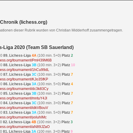
Chronik (lichess.org)
mationen dieser Rubrik wurden von Christian Midderhoff zusammengetragen.
s-Liga 2020 (Team SB Sauerland)
20
89. Lichess-Liga
4A
(100 min. 5+0)
Platz
2
ichess.org/tournament/PmH39M6B
20
88. Lichess-Liga
3B
(100 min. 3+2)
Platz
10
ichess.org/tournament/1hCu99dL
20
87. Lichess-Liga
3C
(100 min. 3+0)
Platz
7
ichess.org/tournament/KJo35fKP
20
86. Lichess-Liga
3A
(100 min. 5+0)
Platz
4
ichess.org/tournament/dc3k83Cy
20
85. Lichess-Liga
3B
(100 min. 3+2)
Platz
7
ichess.org/tournament/mntuY4Jl
20
84. Lichess-Liga
3C
(100 min. 3+0)
Platz
7
ichess.org/tournament/idkVBouV
20
83. Lichess-Liga
3A
(100 min. 5+0)
Platz
7
ichess.org/tournament/yoluhlMc
20
82. Lichess-Liga
4B
(100 min. 3+2)
Platz
3
ichess.org/tournament/aN89JZaO
20
81. Lichess-Liga
3A
(100 min. 3+0)
Platz
9