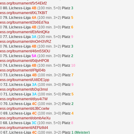
ichess.org/tournament/5r54Ekf2
20
80. Lichess-Liga
4B
(100 min. 5+0)
Platz
3
ichess.org/tournament/tXLTKBlT
20
79. Lichess-Liga
4A
(100 min. 3+2)
Platz
5
ichess.org/tournament/2b6Ed7ka
20
78. Lichess-Liga
4B
(100 min. 3+0)
Platz
6
ichess.org/tournament/EbNntQKe
20
77. Lichess-Liga
3A
(100 min. 5+0)
Platz
9
ichess.org/tournament/mOrH3VRZ
20
76. Lichess-Liga
4B
(100 min. 3+2)
Platz
3
ichess.org/tournament/46m5SIOU
20
75. Lichess-Liga
5A
(100 min. 3+0)
Platz
2
ichess.org/tournament/0djvHPO8
20
74. Lichess-Liga
4B
(100 min. 5+0)
Platz
10
chess.org/tournament/iFfgl04b
20
73. Lichess-Liga
4B
(100 min. 3+2)
Platz
7
ichess.org/tournament/Ui8DE1pp
20
72. Lichess-Liga
3A
(100 min. 3+0)
Platz
9
ichess.org/tournament/bDqi3msl
20
71. Lichess-Liga
3A
(100 min. 5+0)
Platz
5
ichess.org/tournament/dlyu4i7W
20
70. Lichess-Liga
4C
(100 min. 3+2)
Platz
2
ichess.org/tournament/dJBCcwIw
20
69. Lichess-Liga
4C
(100 min. 3+0)
Platz
4
ichess.org/tournament/obmbAeXu
20
68. Lichess-Liga
3C
(100 min. 5+0)
Platz
8
ichess.org/tournament/AEFtz8d4
20
67. Lichess-Liga
4C
(100 min. 3+2)
Platz
1 (Meister)