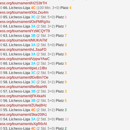
ichess.org/tournament/H2S3trTH
20
66. Lichess-Liga
4C
(100 Min. 3+0)
Platz
4
ichess.org/tournament/XbLZxu4m
20
65. Lichess-Liga
3C
(2 Std. 5+0)
Platz
8
ichess.org/tournament/OoPMRgXo
20
64. Lichess-Liga
3A
(2 Std. 3+2)
Platz
7
ichess.org/tournament/YzMCQYT9
20
63. Lichess-Liga
3B
(2 Std. 3+0)
Platz
7
ichess.org/tournament/MUKAI7kf
20
62. Lichess-Liga
3A
(2 Std. 5+0)
Platz
3
ichess.org/tournament/vLJiaaFD
20
61. Lichess-Liga
3A
(2 Std. 3+2)
Platz
5
ichess.org/tournament/VppwYAwC
20
60. Lichess-Liga
3A
(2 Std. 3+0)
Platz
5
ichess.org/tournament/gwLc1IBo
20
59. Lichess-Liga
3C
(2 Std. 5+0)
Platz
3
ichess.org/tournament/tGvBm7Oe
20
58. Lichess-Liga
3C
(2 Std. 3+2)
Platz
5
ichess.org/tournament/lIw9baHN
20
57. Lichess-Liga
3B
(2 Std. 3+0)
Platz
3
ichess.org/tournament/jFK4kaiN
20
56. Lichess-Liga
3B
(2 Std. 5+0)
Platz
5
ichess.org/tournament/ZUIwj8Hz
20
55. Lichess-Liga
4C
(2 Std. 3+2)
Platz
3
ichess.org/tournament/3kw20fA1
20
54. Lichess-Liga
3A
(2 Std. 3+0)
Platz
10
ichess.org/tournament/uXgR6rAt
20
53. Lichess-Liga
4C
(2 Std. 5+0)
Platz
2