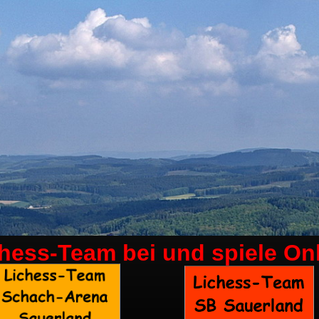
chess-Team bei
und spiele On