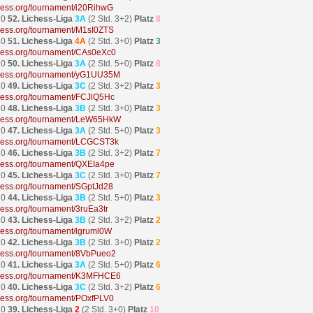
ichess.org/tournament/i20RihwG
20
52. Lichess-Liga
3A
(2 Std. 3+2)
Platz
8
ichess.org/tournament/M1sI0ZTS
20
51. Lichess-Liga
4A
(2 Std. 3+0)
Platz
3
ichess.org/tournament/CAs0eXc0
20
50. Lichess-Liga
3A
(2 Std. 5+0)
Platz
8
ichess.org/tournament/yG1UU35M
20
49. Lichess-Liga
3C
(2 Std. 3+2)
Platz
3
ichess.org/tournament/FCJlQ5Hc
20
48. Lichess-Liga
3B
(2 Std. 3+0)
Platz
3
ichess.org/tournament/LeW65HkW
20
47. Lichess-Liga
3A
(2 Std. 5+0)
Platz
3
ichess.org/tournament/LCGCST3k
20
46. Lichess-Liga
3B
(2 Std. 3+2)
Platz
7
ichess.org/tournament/QXEIa4pe
20
45. Lichess-Liga
3C
(2 Std. 3+0)
Platz
7
ichess.org/tournament/SGptJd28
20
44. Lichess-Liga
3B
(2 Std. 5+0)
Platz
3
chess.org/tournament/3ruEa3tr
20
43. Lichess-Liga
3B
(2 Std. 3+2)
Platz
2
ichess.org/tournament/lgruml0W
20
42. Lichess-Liga
3B
(2 Std. 3+0)
Platz
2
ichess.org/tournament/8VbPueo2
20
41. Lichess-Liga
3A
(2 Std. 5+0)
Platz
6
ichess.org/tournament/K3MFHCE6
20
40. Lichess-Liga
3C
(2 Std. 3+2)
Platz
6
ichess.org/tournament/POxfPLV0
20
39. Lichess-Liga
2
(2 Std. 3+0)
Platz
10