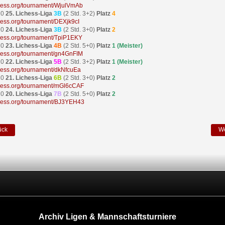
ichess.org/tournament/WjulVmAb
20
25. Lichess-Liga
3B
(2 Std. 3+2)
Platz
4
ichess.org/tournament/DEXjk9cI
20
24. Lichess-Liga
3B
(2 Std. 3+0)
Platz
2
ichess.org/tournament/TpiP1EKY
20
23. Lichess-Liga
4B
(2 Std. 5+0)
Platz
1 (Meister)
ichess.org/tournament/gn4GnFIM
20
22. Lichess-Liga
5B
(2 Std. 3+2)
Platz
1 (Meister)
ichess.org/tournament/dkNfcuEa
20
21. Lichess-Liga
6B
(2 Std. 3+0)
Platz
2
ichess.org/tournament/mGl6cCAF
20
20. Lichess-Liga
7B
(2 Std. 5+0)
Platz
2
ichess.org/tournament/BJ3YEH43
ück
We
Archiv Ligen & Mannschaftsturniere