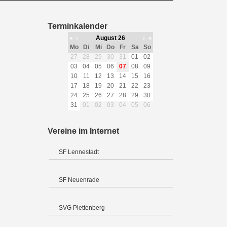
Terminkalender
«
‹
August 26
›
»
Mo
Di
Mi
Do
Fr
Sa
So
27
28
29
30
31
01
02
03
04
05
06
07
08
09
10
11
12
13
14
15
16
17
18
19
20
21
22
23
24
25
26
27
28
29
30
31
01
02
03
04
05
06
Vereine im Internet
SF Lennestadt
SF Neuenrade
SVG Plettenberg