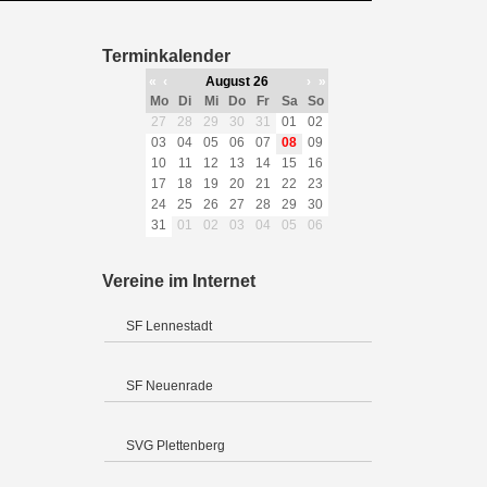
Terminkalender
«
‹
August 26
›
»
Mo
Di
Mi
Do
Fr
Sa
So
27
28
29
30
31
01
02
03
04
05
06
07
08
09
10
11
12
13
14
15
16
17
18
19
20
21
22
23
24
25
26
27
28
29
30
31
01
02
03
04
05
06
Vereine im Internet
SF Lennestadt
SF Neuenrade
SVG Plettenberg