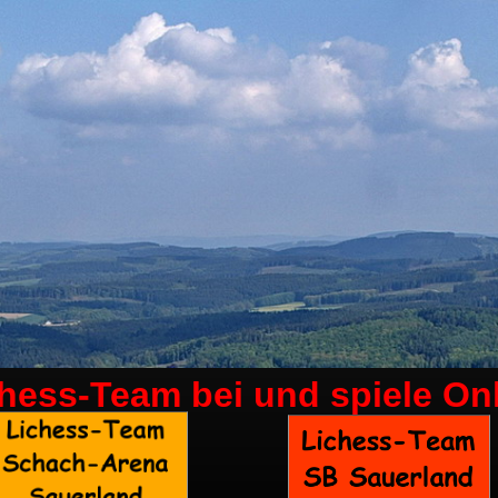
chess-Team bei
und spiele On