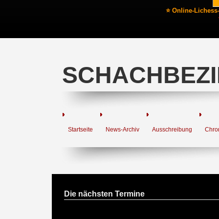
⭐ Online-Lichess
SCHACHBEZI
Startseite
News-Archiv
Ausschreibung
Chro
Die nächsten Termine