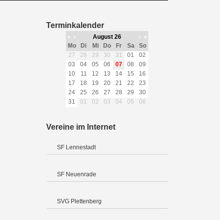
Terminkalender
«
‹
August 26
›
»
Mo
Di
Mi
Do
Fr
Sa
So
27
28
29
30
31
01
02
03
04
05
06
07
08
09
10
11
12
13
14
15
16
17
18
19
20
21
22
23
24
25
26
27
28
29
30
31
01
02
03
04
05
06
Vereine im Internet
SF Lennestadt
SF Neuenrade
SVG Plettenberg