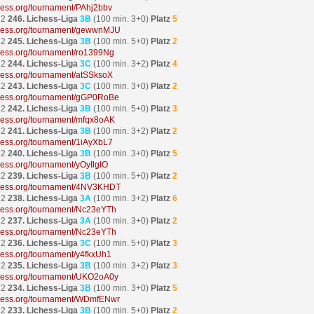
ichess.org/tournament/PAhj2bbv
22
246. Lichess-Liga
3B
(100 min. 3+0)
Platz
5
ichess.org/tournament/gewwnMJU
22
245. Lichess-Liga
3B
(100 min. 5+0)
Platz
2
ichess.org/tournament/ro1399Ng
22
244. Lichess-Liga
3C
(100 min. 3+2)
Platz
4
ichess.org/tournament/atSSksoX
22
243. Lichess-Liga
3C
(100 min. 3+0)
Platz
2
ichess.org/tournament/gGP0RoBe
22
242. Lichess-Liga
3B
(100 min. 5+0)
Platz
3
ichess.org/tournament/mfqx8oAK
22
241. Lichess-Liga
3B
(100 min. 3+2)
Platz
2
ichess.org/tournament/1iAyXbL7
22
240. Lichess-Liga
3B
(100 min. 3+0)
Platz
5
chess.org/tournament/yOyIlgIO
22
239. Lichess-Liga
3B
(100 min. 5+0)
Platz
2
ichess.org/tournament/4NV3KHDT
22
238. Lichess-Liga
3A
(100 min. 3+2)
Platz
6
ichess.org/tournament/Nc23eYTh
22
237. Lichess-Liga
3A
(100 min. 3+0)
Platz
2
ichess.org/tournament/Nc23eYTh
22
236. Lichess-Liga
3C
(100 min. 5+0)
Platz
3
ichess.org/tournament/y4fkxUh1
22
235. Lichess-Liga
3B
(100 min. 3+2)
Platz
3
ichess.org/tournament/UKO2oA0y
22
234. Lichess-Liga
3B
(100 min. 3+0)
Platz
5
ichess.org/tournament/WDmfENwr
22
233. Lichess-Liga
3B
(100 min. 5+0)
Platz
2