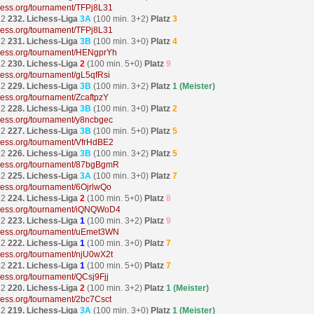
ichess.org/tournament/TFPj8L31
22
232. Lichess-Liga
3A
(100 min. 3+2)
Platz
3
ichess.org/tournament/TFPj8L31
22
231. Lichess-Liga
3B
(100 min. 3+0)
Platz
4
ichess.org/tournament/HENgprYh
22
230. Lichess-Liga
2
(100 min. 5+0)
Platz
9
ichess.org/tournament/gL5qfRsi
22
229. Lichess-Liga
3B
(100 min. 3+2)
Platz
1 (Meister)
chess.org/tournament/ZcaftpzY
22
228. Lichess-Liga
3B
(100 min. 3+0)
Platz
2
ichess.org/tournament/y8ncbgec
22
227. Lichess-Liga
3B
(100 min. 5+0)
Platz
5
ichess.org/tournament/VfrHdBE2
22
226. Lichess-Liga
3B
(100 min. 3+2)
Platz
5
ichess.org/tournament/87bgBgmR
22
225. Lichess-Liga
3A
(100 min. 3+0)
Platz
7
ichess.org/tournament/6OjrlwQo
22
224. Lichess-Liga
2
(100 min. 5+0)
Platz
8
ichess.org/tournament/iQNQWoD4
22
223. Lichess-Liga
1
(100 min. 3+2)
Platz
9
ichess.org/tournament/uEmet3WN
22
222. Lichess-Liga
1
(100 min. 3+0)
Platz
7
ichess.org/tournament/njU0wX2t
22
221. Lichess-Liga
1
(100 min. 5+0)
Platz
7
chess.org/tournament/QCsj9Fjj
22
220. Lichess-Liga
2
(100 min. 3+2)
Platz
1 (Meister)
ichess.org/tournament/2bc7Csct
22
219. Lichess-Liga
3A
(100 min. 3+0)
Platz
1 (Meister)