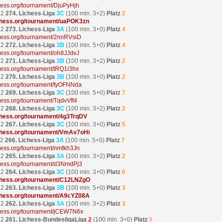
ichess.org/tournament/DjuPyHjh
22
274. Lichess-Liga
3C
(100 min. 3+2)
Platz
2
ichess.org/tournament/uaPOK3zn
22
273. Lichess-Liga
3A
(100 min. 3+0)
Platz
4
ichess.org/tournament/2nnRVsiD
22
272. Lichess-Liga
3B
(100 min. 5+0)
Platz
4
ichess.org/tournament/oh8JJdvJ
22
271. Lichess-Liga
3B
(100 min. 3+2)
Platz
2
ichess.org/tournament/tRQ1i3hx
22
270. Lichess-Liga
3B
(100 min. 3+0)
Platz
2
ichess.org/tournament/fyOFNNda
22
269. Lichess-Liga
3C
(100 min. 5+0)
Platz
7
chess.org/tournament/TqdvVft4
22
268. Lichess-Liga
3C
(100 min. 3+2)
Platz
2
ichess.org/tournament/4g3TrqDV
22
267. Lichess-Liga
3C
(100 min. 3+0)
Platz
5
lichess.org/tournament/VmAv7oHi
22
266. Lichess-Liga
3A
(100 min. 5+0)
Platz
7
ichess.org/tournament/nmfkh3Jn
22
265. Lichess-Liga
3A
(100 min. 3+2)
Platz
2
ichess.org/tournament/d3NmdPj3
22
264. Lichess-Liga
3C
(100 min. 3+0)
Platz
6
lichess.org/tournament/C12LNZgO
22
263. Lichess-Liga
3B
(100 min. 5+0)
Platz
3
lichess.org/tournament/A9cYZ08A
22
262. Lichess-Liga
3A
(100 min. 3+2)
Platz
3
ichess.org/tournament/jCEW7N6x
22
261. Lichess-BundesligaLiga
2
(100 min. 3+0)
Platz
8