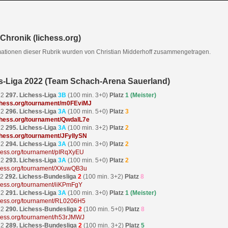
Chronik (lichess.org)
mationen dieser Rubrik wurden von Christian Midderhoff zusammengetragen.
s-Liga 2022 (Team Schach-Arena Sauerland)
22
297. Lichess-Liga
3B
(100 min. 3+0)
Platz
1 (Meister)
ichess.org/tournament/m0FEviMJ
22
296. Lichess-Liga
3A
(100 min. 5+0)
Platz
3
ichess.org/tournament/QwdalL7e
22
295. Lichess-Liga
3A
(100 min. 3+2)
Platz
2
ichess.org/tournament/JFylIySN
22
294. Lichess-Liga
3A
(100 min. 3+0)
Platz
2
ichess.org/tournament/pIRqXyEU
22
293. Lichess-Liga
3A
(100 min. 5+0)
Platz
2
ichess.org/tournament/XXuwQB3u
22
292. Lichess-Bundesliga
2
(100 min. 3+2)
Platz
8
ichess.org/tournament/iiKPmFgY
22
291. Lichess-Liga
3A
(100 min. 3+0)
Platz
1 (Meister)
ichess.org/tournament/RL0206H5
22
290. Lichess-Bundesliga
2
(100 min. 5+0)
Platz
8
ichess.org/tournament/h53rJMWJ
22
289. Lichess-Bundesliga
2
(100 min. 3+2)
Platz
5