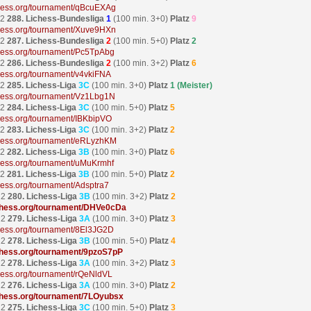
ichess.org/tournament/qBcuEXAg
22
288. Lichess-Bundesliga
1
(100 min. 3+0)
Platz
9
ichess.org/tournament/Xuve9HXn
22
287. Lichess-Bundesliga
2
(100 min. 5+0)
Platz
2
ichess.org/tournament/Pc5TpAbg
22
286. Lichess-Bundesliga
2
(100 min. 3+2)
Platz
6
ichess.org/tournament/v4vkiFNA
22
285. Lichess-Liga
3C
(100 min. 3+0)
Platz
1 (Meister)
ichess.org/tournament/Vz1Lbg1N
22
284. Lichess-Liga
3C
(100 min. 5+0)
Platz
5
ichess.org/tournament/IBKbipVO
22
283. Lichess-Liga
3C
(100 min. 3+2)
Platz
2
ichess.org/tournament/eRLyzhKM
22
282. Lichess-Liga
3B
(100 min. 3+0)
Platz
6
ichess.org/tournament/uMuKrmhf
22
281. Lichess-Liga
3B
(100 min. 5+0)
Platz
2
ichess.org/tournament/Adsptra7
22
280. Lichess-Liga
3B
(100 min. 3+2)
Platz
2
lichess.org/tournament/DHVe0cDa
22
279. Lichess-Liga
3A
(100 min. 3+0)
Platz
3
ichess.org/tournament/8El3JG2D
22
278. Lichess-Liga
3B
(100 min. 5+0)
Platz
4
ichess.org/tournament/9pzoS7pP
22
278. Lichess-Liga
3A
(100 min. 3+2)
Platz
3
ichess.org/tournament/rQeNldVL
22
276. Lichess-Liga
3A
(100 min. 3+0)
Platz
2
ichess.org/tournament/7LOyubsx
22
275. Lichess-Liga
3C
(100 min. 5+0)
Platz
3