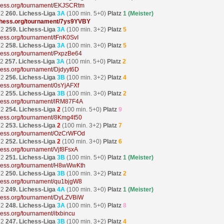
ichess.org/tournament/EKJSCRtm
22
260. Lichess-Liga
3A
(100 min. 5+0)
Platz
1 (Meister)
lichess.org/tournament/7ys9YVBY
22
259. Lichess-Liga
3A
(100 min. 3+2)
Platz
5
ichess.org/tournament/tFnK0SvI
22
258. Lichess-Liga
3A
(100 min. 3+0)
Platz
5
ichess.org/tournament/PxpzBe64
22
257. Lichess-Liga
3A
(100 min. 5+0)
Platz
2
ichess.org/tournament/Djdyyt6D
22
256. Lichess-Liga
3B
(100 min. 3+2)
Platz
4
ichess.org/tournament/0sYjAFXf
22
255. Lichess-Liga
3B
(100 min. 3+0)
Platz
2
ichess.org/tournament/lRM87F4A
22
254. Lichess-Liga
2
(100 min. 5+0)
Platz
9
ichess.org/tournament/8Kmg4t50
22
253. Lichess-Liga
2
(100 min. 3+2)
Platz
7
ichess.org/tournament/OzCrWFOd
22
252. Lichess-Liga
2
(100 min. 3+0)
Platz
6
chess.org/tournament/Vjf8FsxA
22
251. Lichess-Liga
3B
(100 min. 5+0)
Platz
1 (Meister)
ichess.org/tournament/H8wWwKth
22
250. Lichess-Liga
3B
(100 min. 3+2)
Platz
2
ichess.org/tournament/qu1bjgW8
22
249. Lichess-Liga
4A
(100 min. 3+0)
Platz
1 (Meister)
ichess.org/tournament/DyLZVBiW
22
248. Lichess-Liga
3A
(100 min. 5+0)
Platz
8
chess.org/tournament/itxbincu
22
247. Lichess-Liga
3B
(100 min. 3+2)
Platz
4