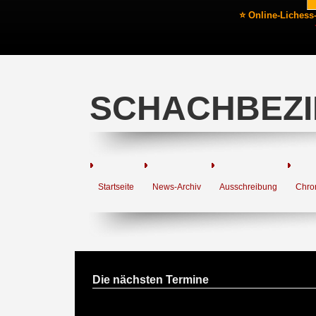
⭐ Online-Lichess
SCHACHBEZI
Startseite
News-Archiv
Ausschreibung
Chro
Die nächsten Termine