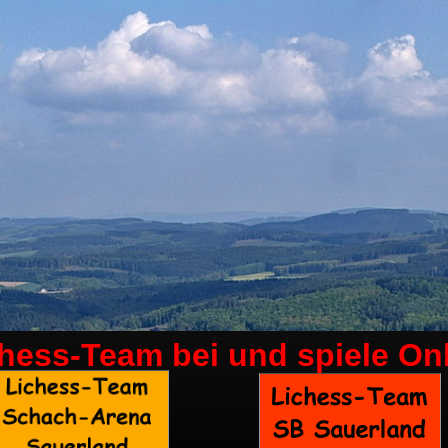
chess-Team bei
und spiele On