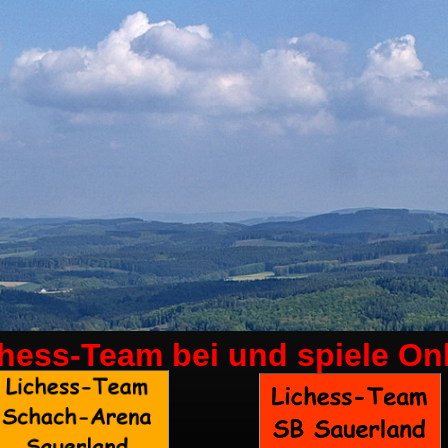
chess-Team bei
und spiele On