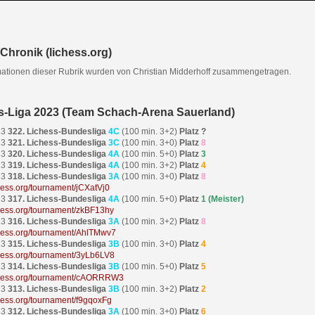
Chronik (lichess.org)
mationen dieser Rubrik wurden von Christian Midderhoff zusammengetragen.
s-Liga 2023 (Team Schach-Arena Sauerland)
23
322. Lichess-Bundesliga
4C
(100 min. 3+2)
Platz ?
23
321. Lichess-Bundesliga
3C
(100 min. 3+0)
Platz
8
23
320. Lichess-Bundesliga
4A
(100 min. 5+0)
Platz
3
23
319. Lichess-Bundesliga
4A
(100 min. 3+2)
Platz
4
23
318. Lichess-Bundesliga
3A
(100 min. 3+0)
Platz
8
chess.org/tournament/jCXatVj0
23
317. Lichess-Bundesliga
4A
(100 min. 5+0)
Platz
1 (Meister)
ichess.org/tournament/zkBF13hy
23
316. Lichess-Bundesliga
3A
(100 min. 3+2)
Platz
8
ichess.org/tournament/AhlTMwv7
23
315. Lichess-Bundesliga
3B
(100 min. 3+0)
Platz
4
ichess.org/tournament/3yLb6LV8
23
314. Lichess-Bundesliga
3B
(100 min. 5+0)
Platz
5
ichess.org/tournament/cAORRRW3
23
313. Lichess-Bundesliga
3B
(100 min. 3+2)
Platz
2
ichess.org/tournament/f9gqoxFg
23
312. Lichess-Bundesliga
3A
(100 min. 3+0)
Platz
6