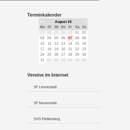
Terminkalender
«
‹
August 26
›
»
Mo
Di
Mi
Do
Fr
Sa
So
27
28
29
30
31
01
02
03
04
05
06
07
08
09
10
11
12
13
14
15
16
17
18
19
20
21
22
23
24
25
26
27
28
29
30
31
01
02
03
04
05
06
Vereine im Internet
SF Lennestadt
SF Neuenrade
SVG Plettenberg