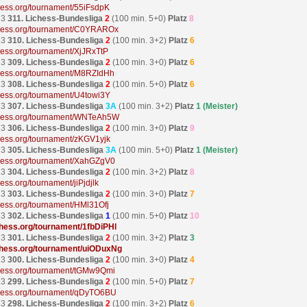
ichess.org/tournament/55iFsdpK
23
311. Lichess-Bundesliga
2
(100 min. 5+0)
Platz
8
ichess.org/tournament/C0YRAROx
23
310. Lichess-Bundesliga
2
(100 min. 3+2)
Platz
6
ichess.org/tournament/XjJRxTtP
23
309. Lichess-Bundesliga
2
(100 min. 3+0)
Platz
6
ichess.org/tournament/M8RZIdHh
23
308. Lichess-Bundesliga
2
(100 min. 5+0)
Platz
6
ichess.org/tournament/U4towi3Y
23
307. Lichess-Bundesliga
3A
(100 min. 3+2)
Platz
1 (Meister)
ichess.org/tournament/WNTeAh5W
23
306. Lichess-Bundesliga
2
(100 min. 3+0)
Platz
9
ichess.org/tournament/zKGV1yjk
23
305. Lichess-Bundesliga
3A
(100 min. 5+0)
Platz
1 (Meister)
ichess.org/tournament/XahGZgV0
23
304. Lichess-Bundesliga
2
(100 min. 3+2)
Platz
8
chess.org/tournament/jiPjdjlk
23
303. Lichess-Bundesliga
2
(100 min. 3+0)
Platz
7
ichess.org/tournament/HMl31Ofj
23
302. Lichess-Bundesliga
1
(100 min. 5+0)
Platz
10
ichess.org/tournament/1fbDiPHl
23
301. Lichess-Bundesliga
2
(100 min. 3+2)
Platz
3
ichess.org/tournament/uiODuxNg
23
300. Lichess-Bundesliga
2
(100 min. 3+0)
Platz
4
ichess.org/tournament/tGMw9Qmi
23
299. Lichess-Bundesliga
2
(100 min. 5+0)
Platz
7
ichess.org/tournament/qDyTO6BU
23
298. Lichess-Bundesliga
2
(100 min. 3+2)
Platz
6