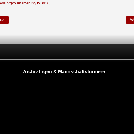
ichess.org/tournament/9yJVDsOQ
ück
We
Archiv Ligen & Mannschaftsturniere