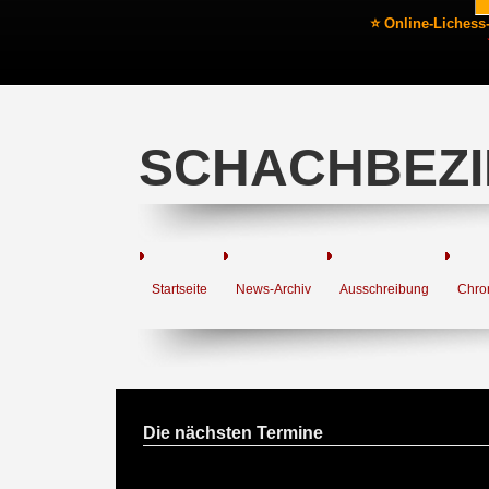
⭐ Online-Lichess
SCHACHBEZI
Startseite
News-Archiv
Ausschreibung
Chro
Die nächsten Termine