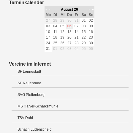
Terminkalender
«
‹
August 26
›
»
Mo
Di
Mi
Do
Fr
Sa
So
27
28
29
30
31
01
02
03
04
05
06
07
08
09
10
11
12
13
14
15
16
17
18
19
20
21
22
23
24
25
26
27
28
29
30
31
01
02
03
04
05
06
Vereine im Internet
SF Lennestadt
SF Neuenrade
SVG Plettenberg
MS Halver-Schalksmühle
TSV Dahl
Schach Lüdenscheid