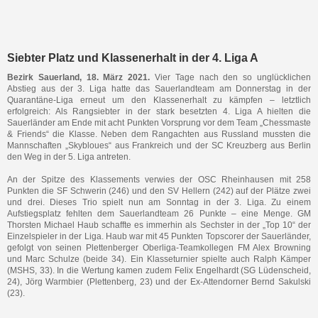
Siebter Platz und Klassenerhalt in der 4. Liga A
Bezirk Sauerland, 18. März 2021.
Vier Tage nach den so unglücklichen
Abstieg aus der 3. Liga hatte das Sauerlandteam am Donnerstag in der
Quarantäne-Liga erneut um den Klassenerhalt zu kämpfen – letztlich
erfolgreich: Als Rangsiebter in der stark besetzten 4. Liga A hielten die
Sauerländer am Ende mit acht Punkten Vorsprung vor dem Team „Chessmaste
& Friends“ die Klasse. Neben dem Rangachten aus Russland mussten die
Mannschaften „Skybloues“ aus Frankreich und der SC Kreuzberg aus Berlin
den Weg in der 5. Liga antreten.
An der Spitze des Klassements verwies der OSC Rheinhausen mit 258
Punkten die SF Schwerin (246) und den SV Hellern (242) auf der Plätze zwei
und drei. Dieses Trio spielt nun am Sonntag in der 3. Liga. Zu einem
Aufstiegsplatz fehlten dem Sauerlandteam 26 Punkte – eine Menge. GM
Thorsten Michael Haub schaffte es immerhin als Sechster in der „Top 10“ der
Einzelspieler in der Liga. Haub war mit 45 Punkten Topscorer der Sauerländer,
gefolgt von seinen Plettenberger Oberliga-Teamkollegen FM Alex Browning
und Marc Schulze (beide 34). Ein Klasseturnier spielte auch Ralph Kämper
(MSHS, 33). In die Wertung kamen zudem Felix Engelhardt (SG Lüdenscheid,
24), Jörg Warmbier (Plettenberg, 23) und der Ex-Attendorner Bernd Sakulski
(23).