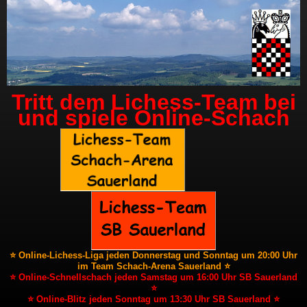
Tritt dem Lichess-Team bei
und spiele Online-Schach
⭐ Online-Lichess-Liga jeden Donnerstag und Sonntag um 20:00 Uhr
im Team Schach-Arena Sauerland ⭐
⭐ Online-Schnellschach jeden Samstag um 16:00 Uhr SB Sauerland
⭐
⭐ Online-Blitz jeden Sonntag um 13:30 Uhr SB Sauerland ⭐