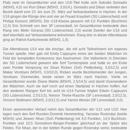
Platz zwei im Gesamtturnier und den U16-Titel holte sich Sokratis Goniadis
(MSHS, 4,0) vor Ron Dikan (MSHS, 3,0/14,). Goniadis und Dikan vertreten den
Bezirk damit vom 23. bis zum 25. März auf Verbandsebene in Hachen. In der
U16 gingen die Ränge drei und vier an Fouad Kraydieh (SG Lüdenscheid) und
Philipp Kossorz (MSHS). Die U18-Klasse gewann mit 3,0 Punkten (Buchholz
12,0) Eric Schmidt von den SF Lennestadt, im Gesamtturnier bedeutete dies
Rang vier. Metin Güraraz (SG Lüdenscheid, 2,0) wurde Zweiter der U18 und
darf ebenfalls auf Verbandsebene teilnehmen. Rang drei in dieser Altersklasse
ging an Patrick Kartschewski (MSHS, 1,0).
Die Altersklasse U14 war die einzige, die mit acht Teilnehmern ein eigenes
Turnier spielte: Hier gab mit Emily Cappuyns eines der beiden Mädchen im
Feld der kompletten Konkurrenz das Nachsehen: Die Valberterin in Diensten
der SG Lüdenscheid gewann alle fünf Turnierspiele und hatte so am Ende
zwei Punkte Vorsprung vor Dean Ricken (SvG Plettenberg, 3,0/12,5) und
Makar Vorobyev (MSHS, 3,0/10,0). Ricken wurde Bezirksmeister der Jungen,
Vorobyev Vizemeister, beide reisen im März nach Hachen. Vierte im
Gesamtturnier wurde Diane Wahle (MSHS, 2,5/14,5) und damit Vizemeisterin
der Mädchen. Auch sie darf noch auf einen Startplatz in Hachen hoffen. Auf
den weiteren Rängen fünf bis acht im U14-Turnier folgten Edwin Cappuyns
(SG Lüdenscheid, 2,5/13,5), Nelson Theile-Rasche (SF Lennestadt, 2,0/12,5),
Vincent Stoltmann (MSHS, 2,0/12,5) und Yannis Weiser (SF Lennestadt, 0,0).
Einen spannenden Verlauf nahm das Gesamtturnier der U12 und U10: Hier
lagen nach den fünf Runden Dominik Hemmerling, Yaroslav Rosinskyi (beide
MSHS) und Jiewen Nhan (SvG Plettenberg) mit 4,0 Punkten, 14,5 Buchholz-
Punkten und 10,5 Sonneborn-Berger-Punkten gleichauf an der Spitze des
Feldes. Für Nhan, der in der letzten Runde gegen Rosinskyi verlor, bedeutete