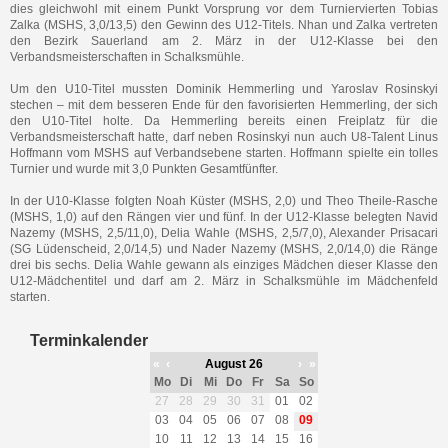
dies gleichwohl mit einem Punkt Vorsprung vor dem Turniervierten Tobias
Zalka (MSHS, 3,0/13,5) den Gewinn des U12-Titels. Nhan und Zalka vertreten
den Bezirk Sauerland am 2. März in der U12-Klasse bei den
Verbandsmeisterschaften in Schalksmühle.
Um den U10-Titel mussten Dominik Hemmerling und Yaroslav Rosinskyi
stechen – mit dem besseren Ende für den favorisierten Hemmerling, der sich
den U10-Titel holte. Da Hemmerling bereits einen Freiplatz für die
Verbandsmeisterschaft hatte, darf neben Rosinskyi nun auch U8-Talent Linus
Hoffmann vom MSHS auf Verbandsebene starten. Hoffmann spielte ein tolles
Turnier und wurde mit 3,0 Punkten Gesamtfünfter.
In der U10-Klasse folgten Noah Küster (MSHS, 2,0) und Theo Theile-Rasche
(MSHS, 1,0) auf den Rängen vier und fünf. In der U12-Klasse belegten Navid
Nazemy (MSHS, 2,5/11,0), Delia Wahle (MSHS, 2,5/7,0), Alexander Prisacari
(SG Lüdenscheid, 2,0/14,5) und Nader Nazemy (MSHS, 2,0/14,0) die Ränge
drei bis sechs. Delia Wahle gewann als einziges Mädchen dieser Klasse den
U12-Mädchentitel und darf am 2. März in Schalksmühle im Mädchenfeld
starten.
Terminkalender
«
‹
August 26
›
»
Mo
Di
Mi
Do
Fr
Sa
So
27
28
29
30
31
01
02
03
04
05
06
07
08
09
10
11
12
13
14
15
16