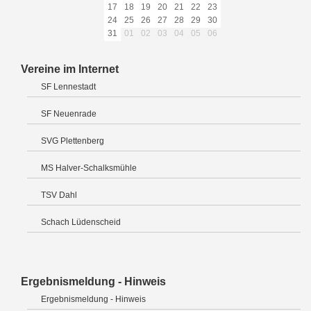
17
18
19
20
21
22
23
24
25
26
27
28
29
30
31
01
02
03
04
05
06
Vereine im Internet
SF Lennestadt
SF Neuenrade
SVG Plettenberg
MS Halver-Schalksmühle
TSV Dahl
Schach Lüdenscheid
Ergebnismeldung - Hinweis
Ergebnismeldung - Hinweis