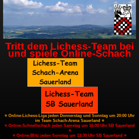
Tritt dem Lichess-Team bei
und spiele Online-Schach
⭐ Online-Lichess-Liga jeden Donnerstag und Sonntag um 20:00 Uhr
im Team Schach-Arena Sauerland ⭐
⭐ Online-Schnellschach jeden Samstag um 16:00 Uhr SB Sauerland
⭐
⭐ Online-Blitz jeden Sonntag um 13:30 Uhr SB Sauerland ⭐