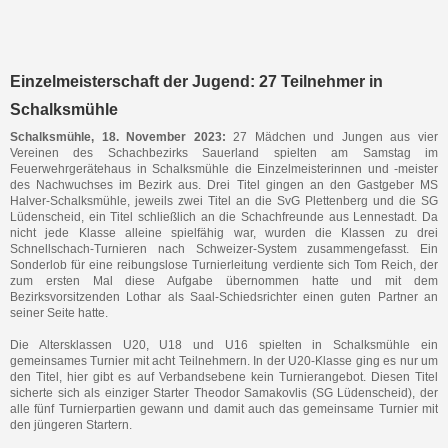
Einzelmeisterschaft der Jugend: 27 Teilnehmer in
Schalksmühle
Schalksmühle, 18. November 2023:
27 Mädchen und Jungen aus vier
Vereinen des Schachbezirks Sauerland spielten am Samstag im
Feuerwehrgerätehaus in Schalksmühle die Einzelmeisterinnen und -meister
des Nachwuchses im Bezirk aus. Drei Titel gingen an den Gastgeber MS
Halver-Schalksmühle, jeweils zwei Titel an die SvG Plettenberg und die SG
Lüdenscheid, ein Titel schließlich an die Schachfreunde aus Lennestadt. Da
nicht jede Klasse alleine spielfähig war, wurden die Klassen zu drei
Schnellschach-Turnieren nach Schweizer-System zusammengefasst. Ein
Sonderlob für eine reibungslose Turnierleitung verdiente sich Tom Reich, der
zum ersten Mal diese Aufgabe übernommen hatte und mit dem
Bezirksvorsitzenden Lothar als Saal-Schiedsrichter einen guten Partner an
seiner Seite hatte.
Die Altersklassen U20, U18 und U16 spielten in Schalksmühle ein
gemeinsames Turnier mit acht Teilnehmern. In der U20-Klasse ging es nur um
den Titel, hier gibt es auf Verbandsebene kein Turnierangebot. Diesen Titel
sicherte sich als einziger Starter Theodor Samakovlis (SG Lüdenscheid), der
alle fünf Turnierpartien gewann und damit auch das gemeinsame Turnier mit
den jüngeren Startern.