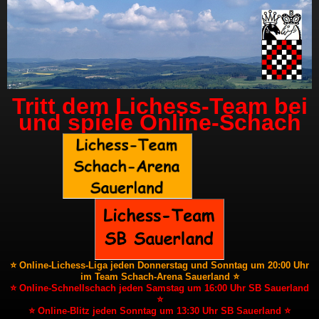
Tritt dem Lichess-Team bei
und spiele Online-Schach
⭐ Online-Lichess-Liga jeden Donnerstag und Sonntag um 20:00 Uhr
im Team Schach-Arena Sauerland ⭐
⭐ Online-Schnellschach jeden Samstag um 16:00 Uhr SB Sauerland
⭐
⭐ Online-Blitz jeden Sonntag um 13:30 Uhr SB Sauerland ⭐