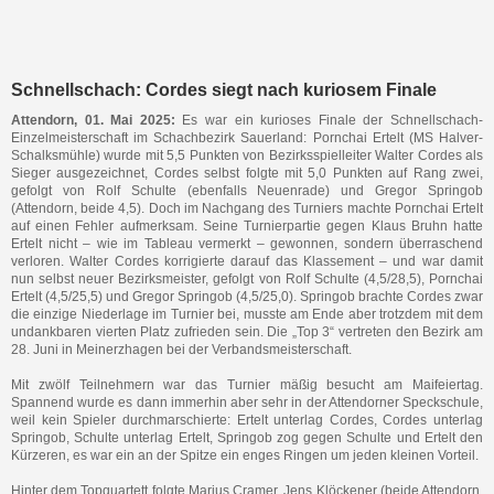
Schnellschach: Cordes siegt nach kuriosem Finale
Attendorn, 01. Mai 2025:
Es war ein kurioses Finale der Schnellschach-
Einzelmeisterschaft im Schachbezirk Sauerland: Pornchai Ertelt (MS Halver-
Schalksmühle) wurde mit 5,5 Punkten von Bezirksspielleiter Walter Cordes als
Sieger ausgezeichnet, Cordes selbst folgte mit 5,0 Punkten auf Rang zwei,
gefolgt von Rolf Schulte (ebenfalls Neuenrade) und Gregor Springob
(Attendorn, beide 4,5). Doch im Nachgang des Turniers machte Pornchai Ertelt
auf einen Fehler aufmerksam. Seine Turnierpartie gegen Klaus Bruhn hatte
Ertelt nicht – wie im Tableau vermerkt – gewonnen, sondern überraschend
verloren. Walter Cordes korrigierte darauf das Klassement – und war damit
nun selbst neuer Bezirksmeister, gefolgt von Rolf Schulte (4,5/28,5), Pornchai
Ertelt (4,5/25,5) und Gregor Springob (4,5/25,0). Springob brachte Cordes zwar
die einzige Niederlage im Turnier bei, musste am Ende aber trotzdem mit dem
undankbaren vierten Platz zufrieden sein. Die „Top 3“ vertreten den Bezirk am
28. Juni in Meinerzhagen bei der Verbandsmeisterschaft.
Mit zwölf Teilnehmern war das Turnier mäßig besucht am Maifeiertag.
Spannend wurde es dann immerhin aber sehr in der Attendorner Speckschule,
weil kein Spieler durchmarschierte: Ertelt unterlag Cordes, Cordes unterlag
Springob, Schulte unterlag Ertelt, Springob zog gegen Schulte und Ertelt den
Kürzeren, es war ein an der Spitze ein enges Ringen um jeden kleinen Vorteil.
Hinter dem Topquartett folgte Marius Cramer, Jens Klöckener (beide Attendorn,