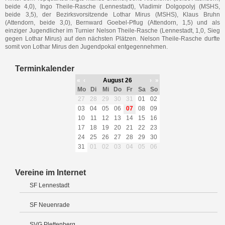
beide 4,0), Ingo Theile-Rasche (Lennestadt), Vladimir Dolgopolyj (MSHS,
beide 3,5), der Bezirksvorsitzende Lothar Mirus (MSHS), Klaus Bruhn
(Attendorn, beide 3,0), Bernward Goebel-Pflug (Attendorn, 1,5) und als
einziger Jugendlicher im Turnier Nelson Theile-Rasche (Lennestadt, 1,0, Sieg
gegen Lothar Mirus) auf den nächsten Plätzen. Nelson Theile-Rasche durfte
somit von Lothar Mirus den Jugendpokal entgegennehmen.
Terminkalender
«
‹
August 26
›
»
Mo
Di
Mi
Do
Fr
Sa
So
27
28
29
30
31
01
02
03
04
05
06
07
08
09
10
11
12
13
14
15
16
17
18
19
20
21
22
23
24
25
26
27
28
29
30
31
01
02
03
04
05
06
Vereine im Internet
SF Lennestadt
SF Neuenrade
SVG Plettenberg