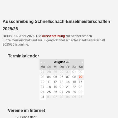
Ausschreibung Schnellschach-Einzelmeisterschaften
2025/26
Bezirk, 16. April 2026.
Die
Ausschreibung
zur Schnellschach-
Einzelmeisterschaft und zur Jugend-Schnellschach-Einzelmeisterschaft
2025/26 ist online.
Terminkalender
«
‹
August 26
›
»
Mo
Di
Mi
Do
Fr
Sa
So
27
28
29
30
31
01
02
03
04
05
06
07
08
09
10
11
12
13
14
15
16
17
18
19
20
21
22
23
24
25
26
27
28
29
30
31
01
02
03
04
05
06
Vereine im Internet
SF Lennestadt