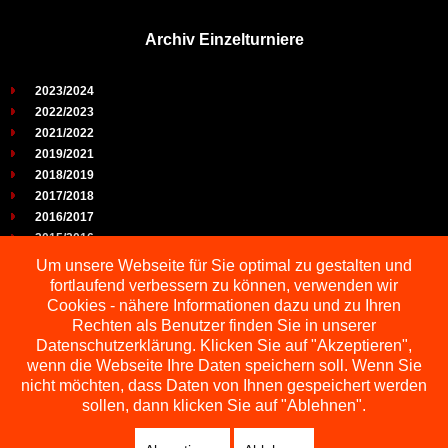
Archiv Einzelturniere
2023/2024
2022/2023
2021/2022
2019/2021
2018/2019
2017/2018
2016/2017
2015/2016
2014/2015
Um unsere Webseite für Sie optimal zu gestalten und
2013/2014
fortlaufend verbessern zu können, verwenden wir
2012/2013
Cookies - nähere Informationen dazu und zu Ihren
2011/2012
Rechten als Benutzer finden Sie in unserer
2010/2011
Datenschutzerklärung. Klicken Sie auf "Akzeptieren",
wenn die Webseite Ihre Daten speichern soll. Wenn Sie
2009/2010
nicht möchten, dass Daten von Ihnen gespeichert werden
sollen, dann klicken Sie auf "Ablehnen".