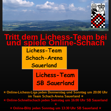
Tritt dem Lichess-Team bei
und spiele Online-Schach
⭐ Online-Lichess-Liga jeden Donnerstag und Sonntag um 20:00 Uhr
im Team Schach-Arena Sauerland ⭐
⭐ Online-Schnellschach jeden Samstag um 16:00 Uhr SB Sauerland
⭐
⭐ Online-Blitz jeden Sonntag um 13:30 Uhr SB Sauerland ⭐