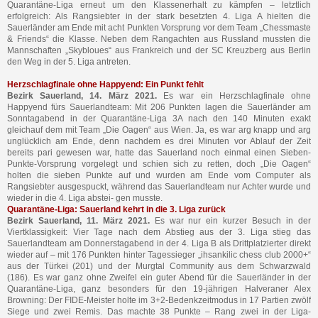
Quarantäne-Liga erneut um den Klassenerhalt zu kämpfen – letztlich
erfolgreich: Als Rangsiebter in der stark besetzten 4. Liga A hielten die
Sauerländer am Ende mit acht Punkten Vorsprung vor dem Team „Chessmaste
& Friends“ die Klasse. Neben dem Rangachten aus Russland mussten die
Mannschaften „Skybloues“ aus Frankreich und der SC Kreuzberg aus Berlin
den Weg in der 5. Liga antreten.
Herzschlagfinale ohne Happyend: Ein Punkt fehlt
Bezirk Sauerland, 14. März 2021.
Es war ein Herzschlagfinale ohne
Happyend fürs Sauerlandteam: Mit 206 Punkten lagen die Sauerländer am
Sonntagabend in der Quarantäne-Liga 3A nach den 140 Minuten exakt
gleichauf dem mit Team „Die Oagen“ aus Wien. Ja, es war arg knapp und arg
unglücklich am Ende, denn nachdem es drei Minuten vor Ablauf der Zeit
bereits pari gewesen war, hatte das Sauerland noch einmal einen Sieben-
Punkte-Vorsprung vorgelegt und schien sich zu retten, doch „Die Oagen“
holten die sieben Punkte auf und wurden am Ende vom Computer als
Rangsiebter ausgespuckt, während das Sauerlandteam nur Achter wurde und
wieder in die 4. Liga abstei- gen musste.
Quarantäne-Liga: Sauerland kehrt in die 3. Liga zurück
Bezirk Sauerland, 11. März 2021.
Es war nur ein kurzer Besuch in der
Viertklassigkeit: Vier Tage nach dem Abstieg aus der 3. Liga stieg das
Sauerlandteam am Donnerstagabend in der 4. Liga B als Drittplatzierter direkt
wieder auf – mit 176 Punkten hinter Tagessieger „ihsankilic chess club 2000+“
aus der Türkei (201) und der Murgtal Community aus dem Schwarzwald
(186). Es war ganz ohne Zweifel ein guter Abend für die Sauerländer in der
Quarantäne-Liga, ganz besonders für den 19-jährigen Halveraner Alex
Browning: Der FIDE-Meister holte im 3+2-Bedenkzeitmodus in 17 Partien zwölf
Siege und zwei Remis. Das machte 38 Punkte – Rang zwei in der Liga-