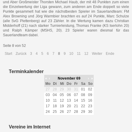
und Aber Großmeister Thorsten Michael Haub, der mit 48 Punkten zum einen
die Einzelwertung der Liga gewann, zum anderen am Ende doppelt so viele
Punkte gesammelt hat wie die nächstbesten Spieler im Sauerlandteam: FM
Alex Browning und Jörg Warmbier brachten es auf 24 Punkte, Marc Schulze
(alle SvG Plettenberg) auf 23 Zähler. In die Wertung kamen dazu Christian
Midderhoff (21) nach starker Turnierleistung, Thomas Franke (KS Iserlohn 20)
und Ralph Kämper (MSHS, 20). 23 Spieler waren diesmal für das
Sauerlandteam dabei.
Seite 8 von 52
Start
Zurück
3
4
5
6
7
8
9
10
11
12
Weiter
Ende
Terminkalender
«
‹
November 69
›
»
Mo
Di
Mi
Do
Fr
Sa
So
27
28
29
30
31
01
02
03
04
05
06
07
08
09
10
11
12
13
14
15
16
17
18
19
20
21
22
23
24
25
26
27
28
29
30
Vereine im Internet