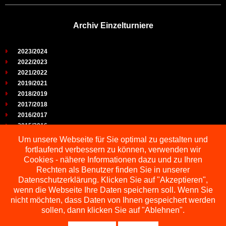
Archiv Einzelturniere
2023/2024
2022/2023
2021/2022
2019/2021
2018/2019
2017/2018
2016/2017
2015/2016
2014/2015
Um unsere Webseite für Sie optimal zu gestalten und
2013/2014
fortlaufend verbessern zu können, verwenden wir
2012/2013
Cookies - nähere Informationen dazu und zu Ihren
2011/2012
Rechten als Benutzer finden Sie in unserer
2010/2011
Datenschutzerklärung. Klicken Sie auf "Akzeptieren",
wenn die Webseite Ihre Daten speichern soll. Wenn Sie
2009/2010
nicht möchten, dass Daten von Ihnen gespeichert werden
sollen, dann klicken Sie auf "Ablehnen".