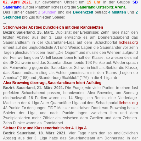
02. April 2021
, zur gewohnten Uhrzeit um
15 Uhr
in der Gruppe
SB
Sauerland
auf der Plattform lichess.org die
Sauerland Osterblitz Arena
.
Das Turnier dauert
2 Stunden
und die
Bedenkzeit
beträgt
4 Minuten
und
2
Sekunden
pro Zug für jeden Spieler.
...
Schon wieder Abstieg punktgleich mit dem Rangsiebten
Bezirk Sauerland, 25. März.
Duplizität der Ereignisse: Zehn Tage nach den
letzten Abstieg aus der 3. Liga erwischte es am Donnerstagabend das
Sauerlandteam in der Quarantäne-Liga auf dem Schachportal
lichess.org
erneut auf die unglücklichste Art und Weise: Lagen die Sauerländer vor zehn
Tagen gleichauf mit dem Team „Die Oagen“ und musste den Wienern aufgrund
der Feinwertung den Vortritt lassen beim Erhalt der Klasse, so wiesen diesmal
die SF Schwerin und das Sauerlandteam beide 193 Punkte auf. Wieder sprach
die Feinwertung gegen die Sauerländer: Schwerin hielt als Siebter die Klasse,
das Sauerlandteam stieg als Achter gemeinsam mit den Teams „Legion de
America“ (188) und „Skanderborg Skakklub“ (176) in die 4. Liga ab.
Alex Browning überragt, Sauerlandteam feiert Aufstieg
Bezirk Sauerland, 21. März 2021.
Die Frage, wie viele Partien in einen fast
perfekten Schachabend passen, beantwortete Alex Browning am Sonntag
eindrucksvoll: 16 Partien waren es. 14 Siege, ein Remis, eine Niederlage.
Machte in der 4. Liga A der Quarantäne-Liga auf dem Schachportal
lichess.org
48 Punkte für den jungen FIDE-Meister aus Halver. Damit war Browning bester
Spieler der Liga, und nach Punkte lagen zwischen ihm und dem
Zweitplatzierten mehr Zähler als zwischen dem Zweiten und dem Zehnten.
Zehn Punkte waren es. Formidabel.
Siebter Platz und Klassenerhalt in der 4. Liga A
Bezirk Sauerland, 18. März 2021.
Vier Tage nach den so unglücklichen
Abstieg aus der 3. Liga hatte das Sauerlandteam am Donnerstag in der