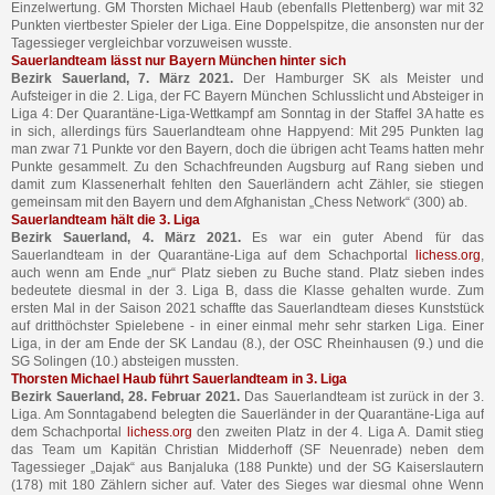
Einzelwertung. GM Thorsten Michael Haub (ebenfalls Plettenberg) war mit 32
Punkten viertbester Spieler der Liga. Eine Doppelspitze, die ansonsten nur der
Tagessieger vergleichbar vorzuweisen wusste.
Sauerlandteam lässt nur Bayern München hinter sich
Bezirk Sauerland, 7. März 2021.
Der Hamburger SK als Meister und
Aufsteiger in die 2. Liga, der FC Bayern München Schlusslicht und Absteiger in
Liga 4: Der Quarantäne-Liga-Wettkampf am Sonntag in der Staffel 3A hatte es
in sich, allerdings fürs Sauerlandteam ohne Happyend: Mit 295 Punkten lag
man zwar 71 Punkte vor den Bayern, doch die übrigen acht Teams hatten mehr
Punkte gesammelt. Zu den Schachfreunden Augsburg auf Rang sieben und
damit zum Klassenerhalt fehlten den Sauerländern acht Zähler, sie stiegen
gemeinsam mit den Bayern und dem Afghanistan „Chess Network“ (300) ab.
Sauerlandteam hält die 3. Liga
Bezirk Sauerland, 4. März 2021.
Es war ein guter Abend für das
Sauerlandteam in der Quarantäne-Liga auf dem Schachportal
lichess.org
,
auch wenn am Ende „nur“ Platz sieben zu Buche stand. Platz sieben indes
bedeutete diesmal in der 3. Liga B, dass die Klasse gehalten wurde. Zum
ersten Mal in der Saison 2021 schaffte das Sauerlandteam dieses Kunststück
auf dritthöchster Spielebene - in einer einmal mehr sehr starken Liga. Einer
Liga, in der am Ende der SK Landau (8.), der OSC Rheinhausen (9.) und die
SG Solingen (10.) absteigen mussten.
Thorsten Michael Haub führt Sauerlandteam in 3. Liga
Bezirk Sauerland, 28. Februar 2021.
Das Sauerlandteam ist zurück in der 3.
Liga. Am Sonntagabend belegten die Sauerländer in der Quarantäne-Liga auf
dem Schachportal
lichess.org
den zweiten Platz in der 4. Liga A. Damit stieg
das Team um Kapitän Christian Midderhoff (SF Neuenrade) neben dem
Tagessieger „Dajak“ aus Banjaluka (188 Punkte) und der SG Kaiserslautern
(178) mit 180 Zählern sicher auf. Vater des Sieges war diesmal ohne Wenn