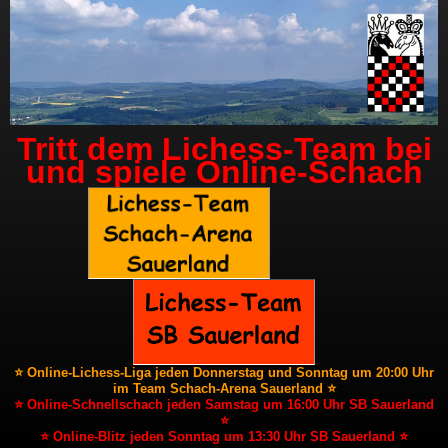
Tritt dem Lichess-Team bei
und spiele Online-Schach
⭐ Online-Lichess-Liga jeden Donnerstag und Sonntag um 20:00 Uhr
im Team Schach-Arena Sauerland ⭐
⭐ Online-Schnellschach jeden Samstag um 16:00 Uhr SB Sauerland
⭐
⭐ Online-Blitz jeden Sonntag um 13:30 Uhr SB Sauerland ⭐