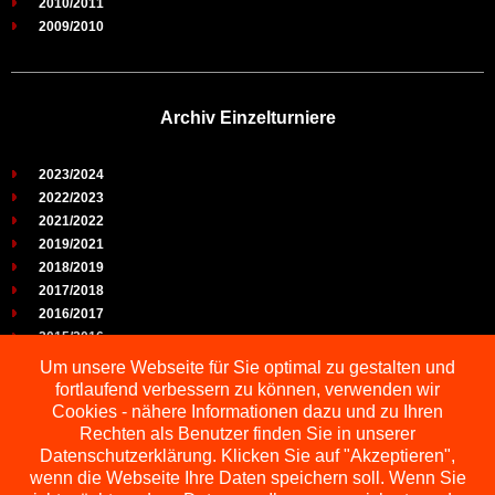
2010/2011
2009/2010
Archiv Einzelturniere
2023/2024
2022/2023
2021/2022
2019/2021
2018/2019
2017/2018
2016/2017
2015/2016
2014/2015
Um unsere Webseite für Sie optimal zu gestalten und
2013/2014
fortlaufend verbessern zu können, verwenden wir
2012/2013
Cookies - nähere Informationen dazu und zu Ihren
2011/2012
Rechten als Benutzer finden Sie in unserer
2010/2011
Datenschutzerklärung. Klicken Sie auf "Akzeptieren",
wenn die Webseite Ihre Daten speichern soll. Wenn Sie
2009/2010