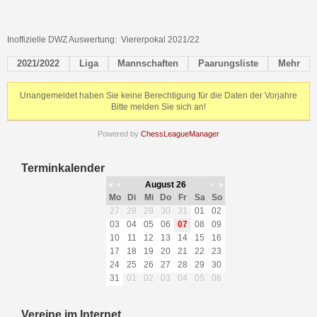
Inoffizielle DWZ Auswertung: Viererpokal 2021/22
2021/2022
Liga
Mannschaften
Paarungsliste
Mehr
Unangemeldet haben Sie keine Berechtigung für die Daten der Vorjahre
Bitte melden Sie sich an!
Powered by
ChessLeagueManager
Terminkalender
«
‹
August 26
›
»
Mo
Di
Mi
Do
Fr
Sa
So
27
28
29
30
31
01
02
03
04
05
06
07
08
09
10
11
12
13
14
15
16
17
18
19
20
21
22
23
24
25
26
27
28
29
30
31
01
02
03
04
05
06
Vereine im Internet