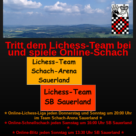
Tritt dem Lichess-Team bei
und spiele Online-Schach
⭐ Online-Lichess-Liga jeden Donnerstag und Sonntag um 20:00 Uhr
im Team Schach-Arena Sauerland ⭐
⭐ Online-Schnellschach jeden Samstag um 16:00 Uhr SB Sauerland
⭐
⭐ Online-Blitz jeden Sonntag um 13:30 Uhr SB Sauerland ⭐