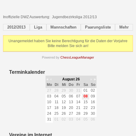
Inoffizielle DWZ Auswertung: Jugendbezirksliga 2012/13
2012/2013
Liga
Mannschaften
Paarungsliste
Mehr
Unangemeldet haben Sie keine Berechtigung für die Daten der Vorjahre
Bitte melden Sie sich an!
Powered by
ChessLeagueManager
Terminkalender
«
‹
August 26
›
»
Mo
Di
Mi
Do
Fr
Sa
So
27
28
29
30
31
01
02
03
04
05
06
07
08
09
10
11
12
13
14
15
16
17
18
19
20
21
22
23
24
25
26
27
28
29
30
31
01
02
03
04
05
06
Vereine im Internet