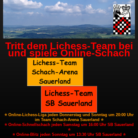
Tritt dem Lichess-Team bei
und spiele Online-Schach
⭐ Online-Lichess-Liga jeden Donnerstag und Sonntag um 20:00 Uhr
im Team Schach-Arena Sauerland ⭐
⭐ Online-Schnellschach jeden Samstag um 16:00 Uhr SB Sauerland
⭐
⭐ Online-Blitz jeden Sonntag um 13:30 Uhr SB Sauerland ⭐