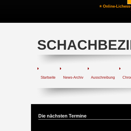
⭐ Online-Lichess
SCHACHBEZI
Startseite
News-Archiv
Ausschreibung
Chro
Die nächsten Termine