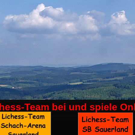
chess-Team bei
und spiele On