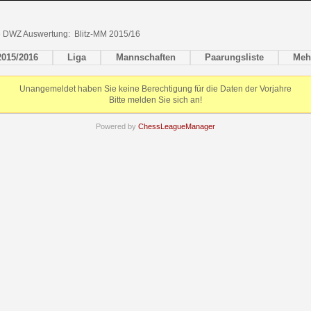
lle DWZ Auswertung: Blitz-MM 2015/16
2015/2016
Liga
Mannschaften
Paarungsliste
Meh
Unangemeldet haben Sie keine Berechtigung für die Daten der Vorjahre
Bitte melden Sie sich an!
Powered by
ChessLeagueManager