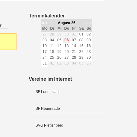
Terminkalender
«
‹
August 26
›
»
r
Mo
Di
Mi
Do
Fr
Sa
So
27
28
29
30
31
01
02
03
04
05
06
07
08
09
10
11
12
13
14
15
16
17
18
19
20
21
22
23
24
25
26
27
28
29
30
31
01
02
03
04
05
06
Vereine im Internet
SF Lennestadt
SF Neuenrade
SVG Plettenberg