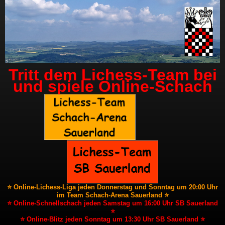
Tritt dem Lichess-Team bei
und spiele Online-Schach
⭐ Online-Lichess-Liga jeden Donnerstag und Sonntag um 20:00 Uhr
im Team Schach-Arena Sauerland ⭐
⭐ Online-Schnellschach jeden Samstag um 16:00 Uhr SB Sauerland
⭐
⭐ Online-Blitz jeden Sonntag um 13:30 Uhr SB Sauerland ⭐