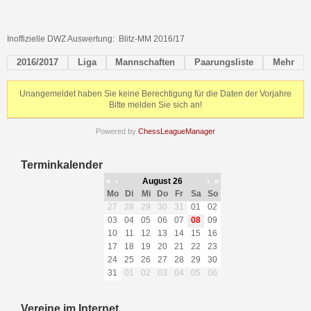
Inoffizielle DWZ Auswertung: Blitz-MM 2016/17
2016/2017
Liga
Mannschaften
Paarungsliste
Mehr
Unangemeldet haben Sie keine Berechtigung für die Daten der Vorjahre
Bitte melden Sie sich an!
Powered by
ChessLeagueManager
Terminkalender
«
‹
August 26
›
»
Mo
Di
Mi
Do
Fr
Sa
So
27
28
29
30
31
01
02
03
04
05
06
07
08
09
10
11
12
13
14
15
16
17
18
19
20
21
22
23
24
25
26
27
28
29
30
31
01
02
03
04
05
06
Vereine im Internet