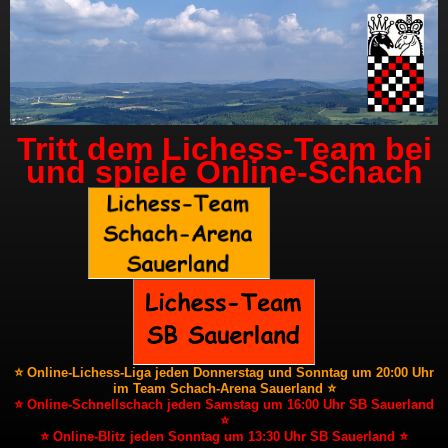
Tritt dem Lichess-Team bei
und spiele Online-Schach
⭐ Online-Lichess-Liga jeden Donnerstag und Sonntag um 20:00 Uhr
im Team Schach-Arena Sauerland ⭐
⭐ Online-Schnellschach jeden Samstag um 16:00 Uhr SB Sauerland
⭐
⭐ Online-Blitz jeden Sonntag um 13:30 Uhr SB Sauerland ⭐