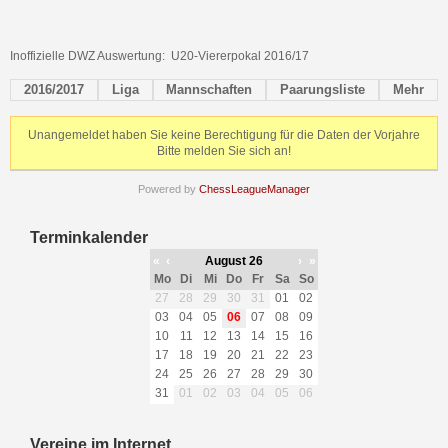
Inoffizielle DWZ Auswertung: U20-Viererpokal 2016/17
2016/2017
Liga
Mannschaften
Paarungsliste
Mehr
Unangemeldet haben Sie keine Berechtigung für die Daten der Vorjahre
Bitte melden Sie sich an!
Powered by
ChessLeagueManager
Terminkalender
«
‹
August 26
›
»
Mo
Di
Mi
Do
Fr
Sa
So
27
28
29
30
31
01
02
03
04
05
06
07
08
09
10
11
12
13
14
15
16
17
18
19
20
21
22
23
24
25
26
27
28
29
30
31
01
02
03
04
05
06
Vereine im Internet