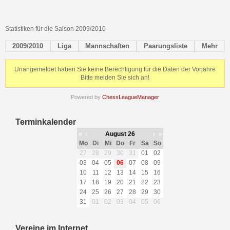
Statistiken für die Saison 2009/2010
2009/2010
Liga
Mannschaften
Paarungsliste
Mehr
Unangemeldet haben Sie keine Berechtigung für die Daten der Vorjahre
Bitte melden Sie sich an!
Powered by
ChessLeagueManager
Terminkalender
«
‹
August 26
›
»
Mo
Di
Mi
Do
Fr
Sa
So
27
28
29
30
31
01
02
03
04
05
06
07
08
09
10
11
12
13
14
15
16
17
18
19
20
21
22
23
24
25
26
27
28
29
30
31
01
02
03
04
05
06
Vereine im Internet