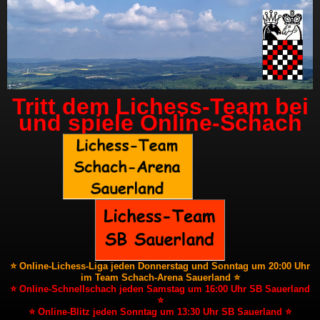
Tritt dem Lichess-Team bei
und spiele Online-Schach
⭐ Online-Lichess-Liga jeden Donnerstag und Sonntag um 20:00 Uhr
im Team Schach-Arena Sauerland ⭐
⭐ Online-Schnellschach jeden Samstag um 16:00 Uhr SB Sauerland
⭐
⭐ Online-Blitz jeden Sonntag um 13:30 Uhr SB Sauerland ⭐