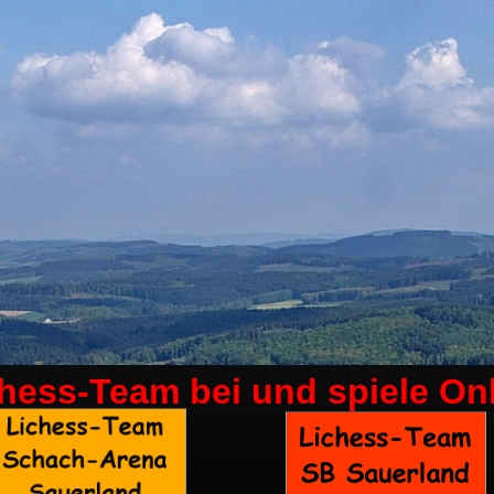
chess-Team bei
und spiele On