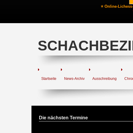
⭐ Online-Lichess
SCHACHBEZI
Startseite
News-Archiv
Ausschreibung
Chro
Die nächsten Termine