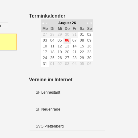
Terminkalender
«
‹
August 26
›
»
r
Mo
Di
Mi
Do
Fr
Sa
So
27
28
29
30
31
01
02
03
04
05
06
07
08
09
10
11
12
13
14
15
16
17
18
19
20
21
22
23
24
25
26
27
28
29
30
31
01
02
03
04
05
06
Vereine im Internet
SF Lennestadt
SF Neuenrade
SVG Plettenberg