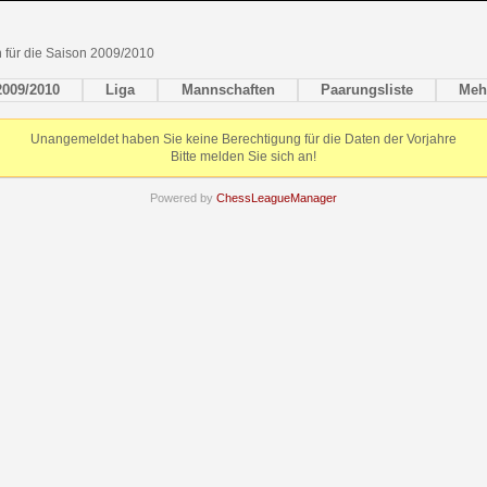
en für die Saison 2009/2010
2009/2010
Liga
Mannschaften
Paarungsliste
Meh
Unangemeldet haben Sie keine Berechtigung für die Daten der Vorjahre
Bitte melden Sie sich an!
Powered by
ChessLeagueManager