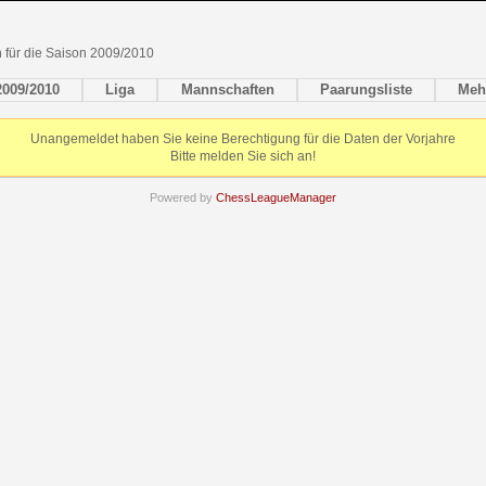
en für die Saison 2009/2010
2009/2010
Liga
Mannschaften
Paarungsliste
Meh
Unangemeldet haben Sie keine Berechtigung für die Daten der Vorjahre
Bitte melden Sie sich an!
Powered by
ChessLeagueManager