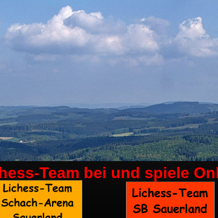
chess-Team bei
und spiele On