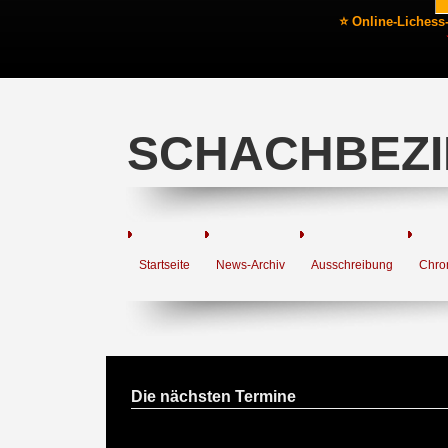
⭐ Online-Lichess
SCHACHBEZI
Startseite
News-Archiv
Ausschreibung
Chro
Die nächsten Termine