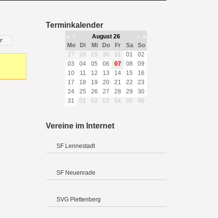
Terminkalender
«
‹
August 26
›
»
r
Mo
Di
Mi
Do
Fr
Sa
So
27
28
29
30
31
01
02
03
04
05
06
07
08
09
10
11
12
13
14
15
16
17
18
19
20
21
22
23
24
25
26
27
28
29
30
31
01
02
03
04
05
06
Vereine im Internet
SF Lennestadt
SF Neuenrade
SVG Plettenberg