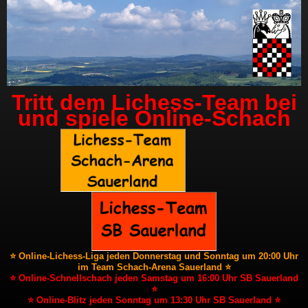
Tritt dem Lichess-Team bei
und spiele Online-Schach
⭐ Online-Lichess-Liga jeden Donnerstag und Sonntag um 20:00 Uhr
im Team Schach-Arena Sauerland ⭐
⭐ Online-Schnellschach jeden Samstag um 16:00 Uhr SB Sauerland
⭐
⭐ Online-Blitz jeden Sonntag um 13:30 Uhr SB Sauerland ⭐