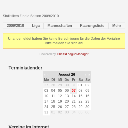
Statistiken für die Saison 2009/2010
2009/2010
Liga
Mannschaften
Paarungsliste
Mehr
Unangemeldet haben Sie keine Berechtigung für die Daten der Vorjahre
Bitte melden Sie sich an!
Powered by
ChessLeagueManager
Terminkalender
«
‹
August 26
›
»
Mo
Di
Mi
Do
Fr
Sa
So
27
28
29
30
31
01
02
03
04
05
06
07
08
09
10
11
12
13
14
15
16
17
18
19
20
21
22
23
24
25
26
27
28
29
30
31
01
02
03
04
05
06
Vereine im Internet