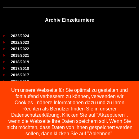
Archiv Einzelturniere
2023/2024
2022/2023
2021/2022
2019/2021
2018/2019
2017/2018
2016/2017
2015/2016
2014/2015
Um unsere Webseite für Sie optimal zu gestalten und
2013/2014
fortlaufend verbessern zu können, verwenden wir
2012/2013
Cookies - nähere Informationen dazu und zu Ihren
2011/2012
Rechten als Benutzer finden Sie in unserer
2010/2011
Datenschutzerklärung. Klicken Sie auf "Akzeptieren",
wenn die Webseite Ihre Daten speichern soll. Wenn Sie
2009/2010
nicht möchten, dass Daten von Ihnen gespeichert werden
sollen, dann klicken Sie auf "Ablehnen".