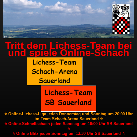
Tritt dem Lichess-Team bei
und spiele Online-Schach
⭐ Online-Lichess-Liga jeden Donnerstag und Sonntag um 20:00 Uhr
im Team Schach-Arena Sauerland ⭐
⭐ Online-Schnellschach jeden Samstag um 16:00 Uhr SB Sauerland
⭐
⭐ Online-Blitz jeden Sonntag um 13:30 Uhr SB Sauerland ⭐