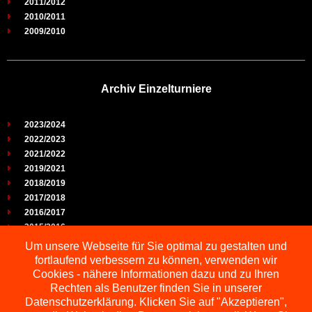
2011/2012
2010/2011
2009/2010
Archiv Einzelturniere
2023/2024
2022/2023
2021/2022
2019/2021
2018/2019
2017/2018
2016/2017
2015/2016
2014/2015
Um unsere Webseite für Sie optimal zu gestalten und
2013/2014
fortlaufend verbessern zu können, verwenden wir
2012/2013
Cookies - nähere Informationen dazu und zu Ihren
2011/2012
Rechten als Benutzer finden Sie in unserer
2010/2011
Datenschutzerklärung. Klicken Sie auf "Akzeptieren",