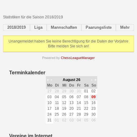
Statistiken für die Saison 2018/2019
2018/2019
Liga
Mannschaften
Paarungsliste
Mehr
Unangemeldet haben Sie keine Berechtigung für die Daten der Vorjahre
Bitte melden Sie sich an!
Powered by
ChessLeagueManager
Terminkalender
«
‹
August 26
›
»
Mo
Di
Mi
Do
Fr
Sa
So
27
28
29
30
31
01
02
03
04
05
06
07
08
09
10
11
12
13
14
15
16
17
18
19
20
21
22
23
24
25
26
27
28
29
30
31
01
02
03
04
05
06
Vereine im Internet