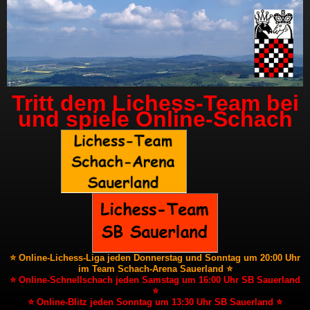
Tritt dem Lichess-Team bei
und spiele Online-Schach
⭐ Online-Lichess-Liga jeden Donnerstag und Sonntag um 20:00 Uhr
im Team Schach-Arena Sauerland ⭐
⭐ Online-Schnellschach jeden Samstag um 16:00 Uhr SB Sauerland
⭐
⭐ Online-Blitz jeden Sonntag um 13:30 Uhr SB Sauerland ⭐