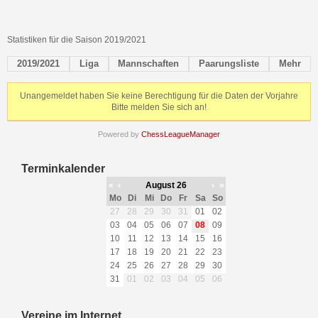
Statistiken für die Saison 2019/2021
2019/2021
Liga
Mannschaften
Paarungsliste
Mehr
Unangemeldet haben Sie keine Berechtigung für die Daten der Vorjahre
Bitte melden Sie sich an!
Powered by
ChessLeagueManager
Terminkalender
«
‹
August 26
›
»
Mo
Di
Mi
Do
Fr
Sa
So
27
28
29
30
31
01
02
03
04
05
06
07
08
09
10
11
12
13
14
15
16
17
18
19
20
21
22
23
24
25
26
27
28
29
30
31
01
02
03
04
05
06
Vereine im Internet