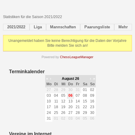
Statistiken für die Saison 2021/2022
2021/2022
Liga
Mannschaften
Paarungsliste
Mehr
Unangemeldet haben Sie keine Berechtigung für die Daten der Vorjahre
Bitte melden Sie sich an!
Powered by
ChessLeagueManager
Terminkalender
«
‹
August 26
›
»
Mo
Di
Mi
Do
Fr
Sa
So
27
28
29
30
31
01
02
03
04
05
06
07
08
09
10
11
12
13
14
15
16
17
18
19
20
21
22
23
24
25
26
27
28
29
30
31
01
02
03
04
05
06
Vereine im Internet