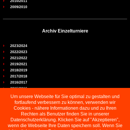
2010/2011
2009/2010
Archiv Einzelturniere
2023/2024
2022/2023
2021/2022
2019/2021
2018/2019
2017/2018
2016/2017
2015/2016
2014/2015
Um unsere Webseite für Sie optimal zu gestalten und
2013/2014
fortlaufend verbessern zu können, verwenden wir
2012/2013
Cookies - nähere Informationen dazu und zu Ihren
2011/2012
Rechten als Benutzer finden Sie in unserer
2010/2011
Datenschutzerklärung. Klicken Sie auf "Akzeptieren",
wenn die Webseite Ihre Daten speichern soll. Wenn Sie
2009/2010