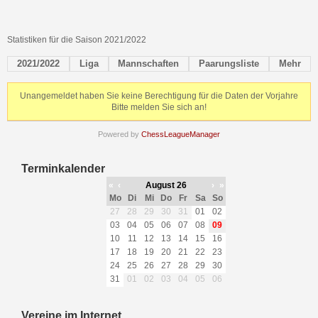
Statistiken für die Saison 2021/2022
2021/2022
Liga
Mannschaften
Paarungsliste
Mehr
Unangemeldet haben Sie keine Berechtigung für die Daten der Vorjahre
Bitte melden Sie sich an!
Powered by
ChessLeagueManager
Terminkalender
«
‹
August 26
›
»
Mo
Di
Mi
Do
Fr
Sa
So
27
28
29
30
31
01
02
03
04
05
06
07
08
09
10
11
12
13
14
15
16
17
18
19
20
21
22
23
24
25
26
27
28
29
30
31
01
02
03
04
05
06
Vereine im Internet