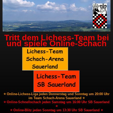
Tritt dem Lichess-Team bei
und spiele Online-Schach
⭐ Online-Lichess-Liga jeden Donnerstag und Sonntag um 20:00 Uhr
im Team Schach-Arena Sauerland ⭐
⭐ Online-Schnellschach jeden Samstag um 16:00 Uhr SB Sauerland
⭐
⭐ Online-Blitz jeden Sonntag um 13:30 Uhr SB Sauerland ⭐