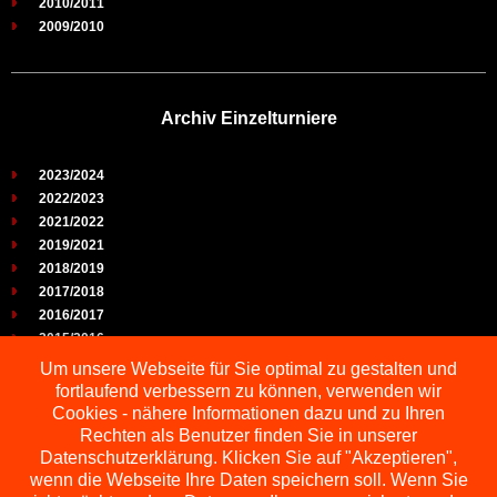
2010/2011
2009/2010
Archiv Einzelturniere
2023/2024
2022/2023
2021/2022
2019/2021
2018/2019
2017/2018
2016/2017
2015/2016
2014/2015
Um unsere Webseite für Sie optimal zu gestalten und
2013/2014
fortlaufend verbessern zu können, verwenden wir
2012/2013
Cookies - nähere Informationen dazu und zu Ihren
2011/2012
Rechten als Benutzer finden Sie in unserer
2010/2011
Datenschutzerklärung. Klicken Sie auf "Akzeptieren",
wenn die Webseite Ihre Daten speichern soll. Wenn Sie
2009/2010