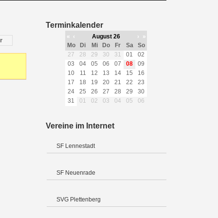
Terminkalender
«
‹
August 26
›
»
r
Mo
Di
Mi
Do
Fr
Sa
So
27
28
29
30
31
01
02
03
04
05
06
07
08
09
10
11
12
13
14
15
16
17
18
19
20
21
22
23
24
25
26
27
28
29
30
31
01
02
03
04
05
06
Vereine im Internet
SF Lennestadt
SF Neuenrade
SVG Plettenberg