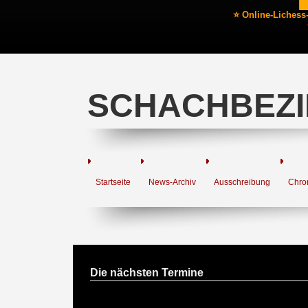
⭐ Online-Lichess
SCHACHBEZI
Startseite
News-Archiv
Ausschreibung
Chro
Die nächsten Termine