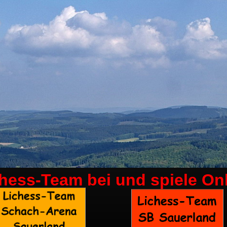
chess-Team bei
und spiele On