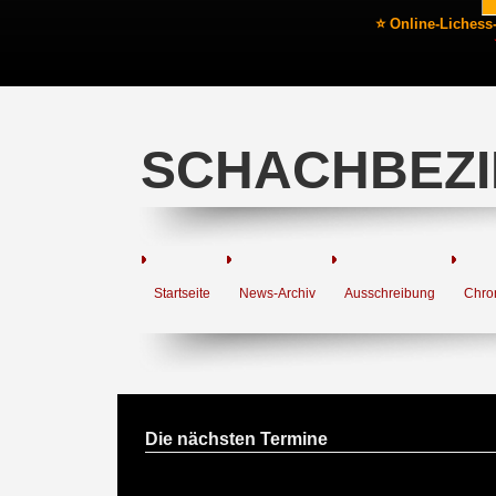
⭐ Online-Lichess
SCHACHBEZI
Startseite
News-Archiv
Ausschreibung
Chro
Die nächsten Termine