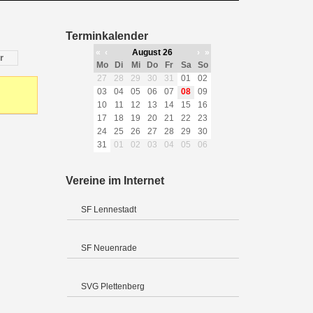
Terminkalender
«
‹
August 26
›
»
r
Mo
Di
Mi
Do
Fr
Sa
So
27
28
29
30
31
01
02
03
04
05
06
07
08
09
10
11
12
13
14
15
16
17
18
19
20
21
22
23
24
25
26
27
28
29
30
31
01
02
03
04
05
06
Vereine im Internet
SF Lennestadt
SF Neuenrade
SVG Plettenberg