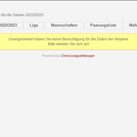
en für die Saison 2022/2023
2022/2023
Liga
Mannschaften
Paarungsliste
Meh
Unangemeldet haben Sie keine Berechtigung für die Daten der Vorjahre
Bitte melden Sie sich an!
Powered by
ChessLeagueManager