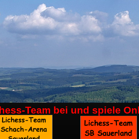
chess-Team bei
und spiele On