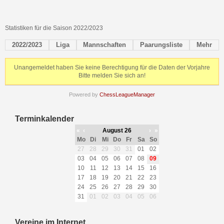
Statistiken für die Saison 2022/2023
2022/2023
Liga
Mannschaften
Paarungsliste
Mehr
Unangemeldet haben Sie keine Berechtigung für die Daten der Vorjahre
Bitte melden Sie sich an!
Powered by
ChessLeagueManager
Terminkalender
«
‹
August 26
›
»
Mo
Di
Mi
Do
Fr
Sa
So
27
28
29
30
31
01
02
03
04
05
06
07
08
09
10
11
12
13
14
15
16
17
18
19
20
21
22
23
24
25
26
27
28
29
30
31
01
02
03
04
05
06
Vereine im Internet