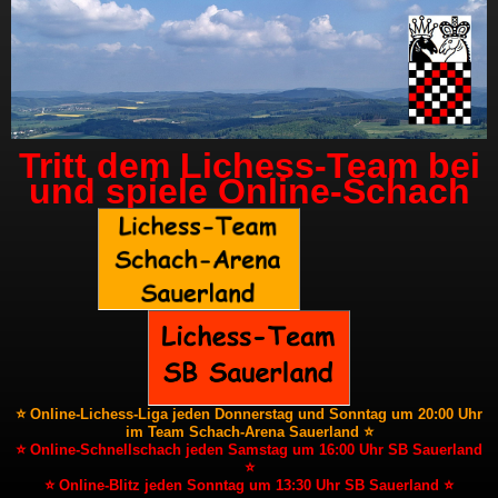
Tritt dem Lichess-Team bei
und spiele Online-Schach
⭐ Online-Lichess-Liga jeden Donnerstag und Sonntag um 20:00 Uhr
im Team Schach-Arena Sauerland ⭐
⭐ Online-Schnellschach jeden Samstag um 16:00 Uhr SB Sauerland
⭐
⭐ Online-Blitz jeden Sonntag um 13:30 Uhr SB Sauerland ⭐