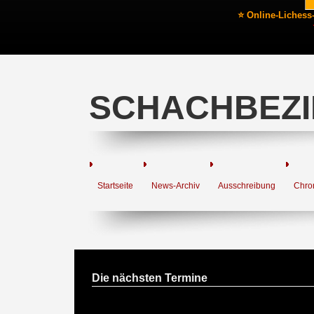
⭐ Online-Lichess
SCHACHBEZI
Startseite
News-Archiv
Ausschreibung
Chro
Die nächsten Termine