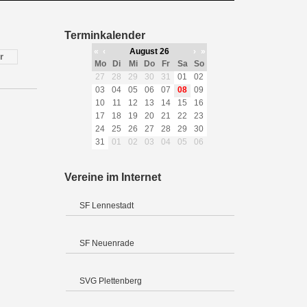
Terminkalender
«
‹
August 26
›
»
r
Mo
Di
Mi
Do
Fr
Sa
So
27
28
29
30
31
01
02
03
04
05
06
07
08
09
10
11
12
13
14
15
16
17
18
19
20
21
22
23
24
25
26
27
28
29
30
31
01
02
03
04
05
06
Vereine im Internet
SF Lennestadt
SF Neuenrade
SVG Plettenberg