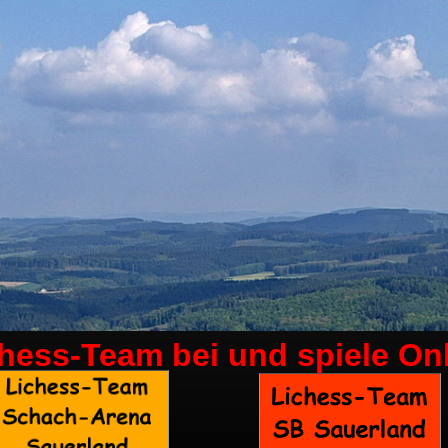
chess-Team bei
und spiele On