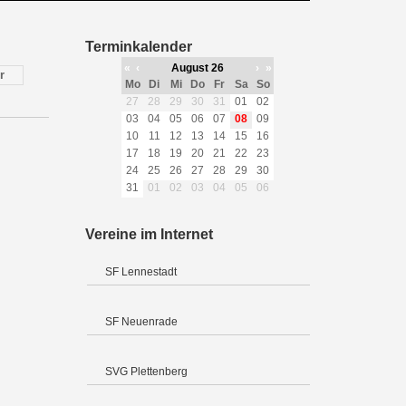
Terminkalender
«
‹
August 26
›
»
r
Mo
Di
Mi
Do
Fr
Sa
So
27
28
29
30
31
01
02
03
04
05
06
07
08
09
10
11
12
13
14
15
16
17
18
19
20
21
22
23
24
25
26
27
28
29
30
31
01
02
03
04
05
06
Vereine im Internet
SF Lennestadt
SF Neuenrade
SVG Plettenberg