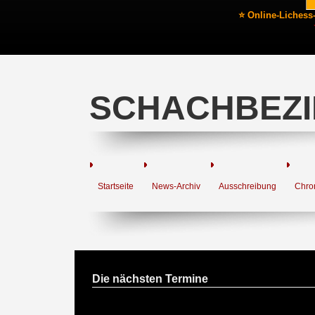
⭐ Online-Lichess
SCHACHBEZI
Startseite
News-Archiv
Ausschreibung
Chro
Die nächsten Termine