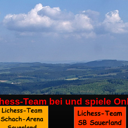
chess-Team bei
und spiele On