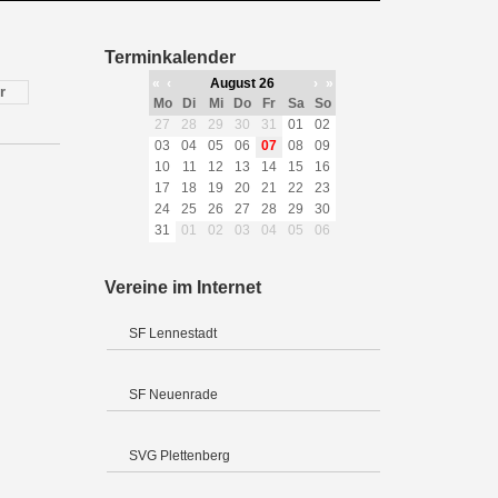
Terminkalender
«
‹
August 26
›
»
r
Mo
Di
Mi
Do
Fr
Sa
So
27
28
29
30
31
01
02
03
04
05
06
07
08
09
10
11
12
13
14
15
16
17
18
19
20
21
22
23
24
25
26
27
28
29
30
31
01
02
03
04
05
06
Vereine im Internet
SF Lennestadt
SF Neuenrade
SVG Plettenberg