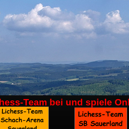
chess-Team bei
und spiele On