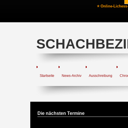
⭐ Online-Lichess
SCHACHBEZI
Startseite
News-Archiv
Ausschreibung
Chro
Die nächsten Termine