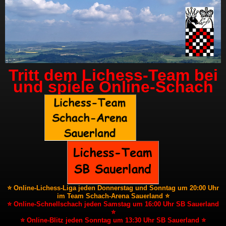
Tritt dem Lichess-Team bei
und spiele Online-Schach
⭐ Online-Lichess-Liga jeden Donnerstag und Sonntag um 20:00 Uhr
im Team Schach-Arena Sauerland ⭐
⭐ Online-Schnellschach jeden Samstag um 16:00 Uhr SB Sauerland
⭐
⭐ Online-Blitz jeden Sonntag um 13:30 Uhr SB Sauerland ⭐