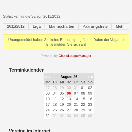
Statistiken für die Saison 2011/2012
2011/2012
Liga
Mannschaften
Paarungsliste
Mehr
Unangemeldet haben Sie keine Berechtigung für die Daten der Vorjahre
Bitte melden Sie sich an!
Powered by
ChessLeagueManager
Terminkalender
«
‹
August 26
›
»
Mo
Di
Mi
Do
Fr
Sa
So
27
28
29
30
31
01
02
03
04
05
06
07
08
09
10
11
12
13
14
15
16
17
18
19
20
21
22
23
24
25
26
27
28
29
30
31
01
02
03
04
05
06
Vereine im Internet