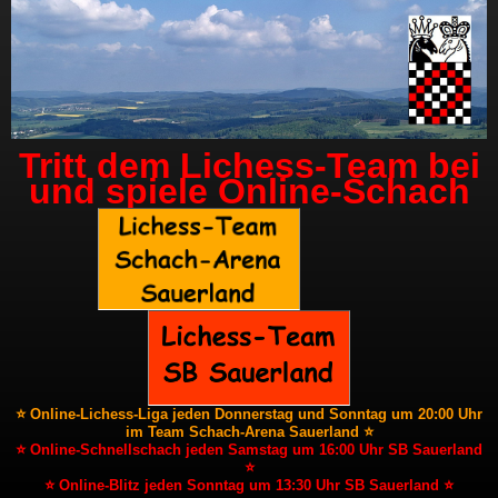
Tritt dem Lichess-Team bei
und spiele Online-Schach
⭐ Online-Lichess-Liga jeden Donnerstag und Sonntag um 20:00 Uhr
im Team Schach-Arena Sauerland ⭐
⭐ Online-Schnellschach jeden Samstag um 16:00 Uhr SB Sauerland
⭐
⭐ Online-Blitz jeden Sonntag um 13:30 Uhr SB Sauerland ⭐