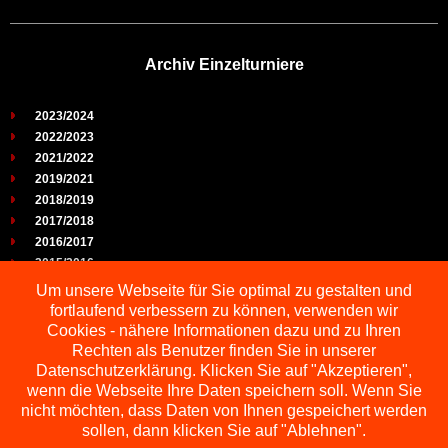
Archiv Einzelturniere
2023/2024
2022/2023
2021/2022
2019/2021
2018/2019
2017/2018
2016/2017
2015/2016
2014/2015
Um unsere Webseite für Sie optimal zu gestalten und
2013/2014
fortlaufend verbessern zu können, verwenden wir
2012/2013
Cookies - nähere Informationen dazu und zu Ihren
2011/2012
Rechten als Benutzer finden Sie in unserer
2010/2011
Datenschutzerklärung. Klicken Sie auf "Akzeptieren",
wenn die Webseite Ihre Daten speichern soll. Wenn Sie
2009/2010
nicht möchten, dass Daten von Ihnen gespeichert werden
sollen, dann klicken Sie auf "Ablehnen".