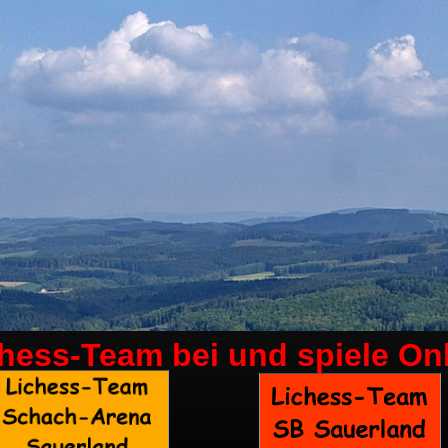
chess-Team bei
und spiele On