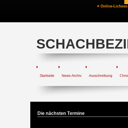
⭐ Online-Lichess
SCHACHBEZI
Startseite
News-Archiv
Ausschreibung
Chro
Die nächsten Termine