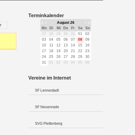
Terminkalender
«
‹
August 26
›
»
r
Mo
Di
Mi
Do
Fr
Sa
So
27
28
29
30
31
01
02
03
04
05
06
07
08
09
10
11
12
13
14
15
16
17
18
19
20
21
22
23
24
25
26
27
28
29
30
31
01
02
03
04
05
06
Vereine im Internet
SF Lennestadt
SF Neuenrade
SVG Plettenberg