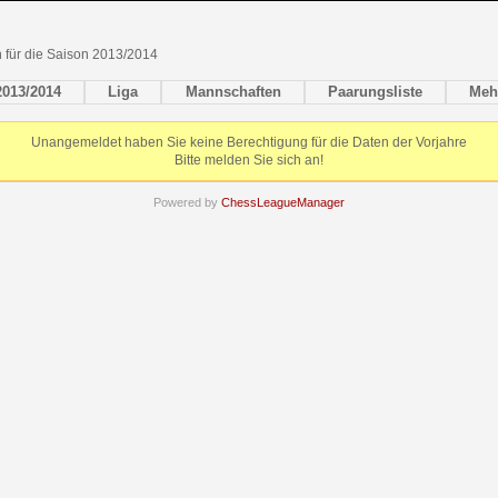
en für die Saison 2013/2014
2013/2014
Liga
Mannschaften
Paarungsliste
Meh
Unangemeldet haben Sie keine Berechtigung für die Daten der Vorjahre
Bitte melden Sie sich an!
Powered by
ChessLeagueManager