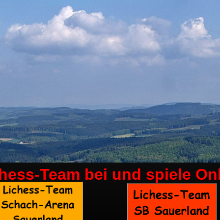
chess-Team bei
und spiele On