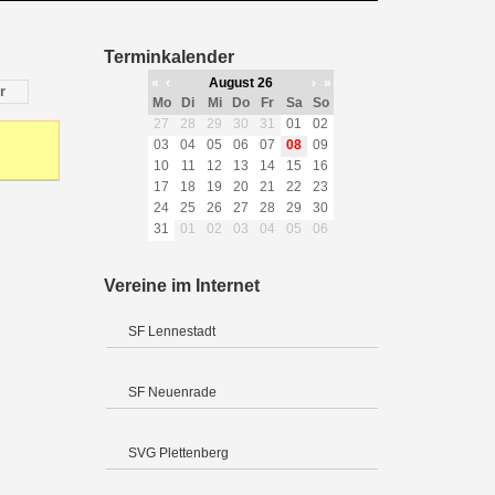
Terminkalender
«
‹
August 26
›
»
r
Mo
Di
Mi
Do
Fr
Sa
So
27
28
29
30
31
01
02
03
04
05
06
07
08
09
10
11
12
13
14
15
16
17
18
19
20
21
22
23
24
25
26
27
28
29
30
31
01
02
03
04
05
06
Vereine im Internet
SF Lennestadt
SF Neuenrade
SVG Plettenberg