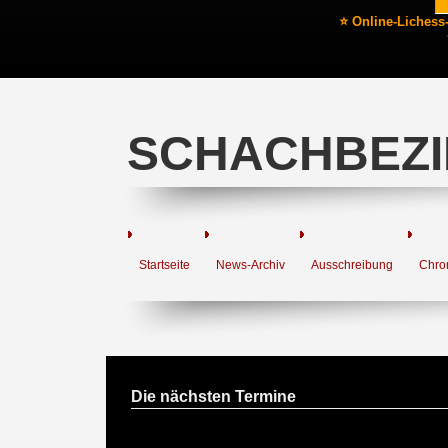
⭐ Online-Lichess
SCHACHBEZI
Startseite
News-Archiv
Ausschreibung
Chro
Die nächsten Termine