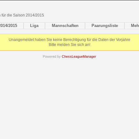
en für die Saison 2014/2015
2014/2015
Liga
Mannschaften
Paarungsliste
Meh
Unangemeldet haben Sie keine Berechtigung für die Daten der Vorjahre
Bitte melden Sie sich an!
Powered by
ChessLeagueManager