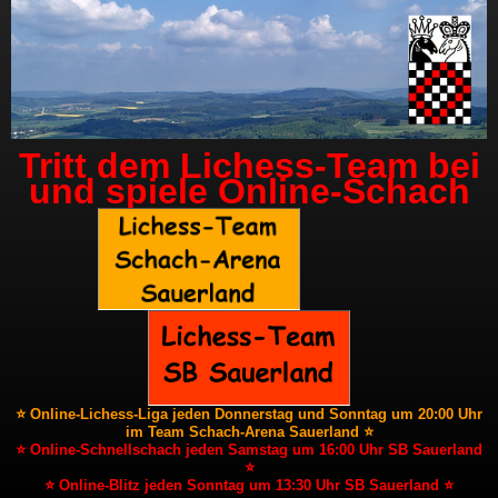
Tritt dem Lichess-Team bei
und spiele Online-Schach
⭐ Online-Lichess-Liga jeden Donnerstag und Sonntag um 20:00 Uhr
im Team Schach-Arena Sauerland ⭐
⭐ Online-Schnellschach jeden Samstag um 16:00 Uhr SB Sauerland
⭐
⭐ Online-Blitz jeden Sonntag um 13:30 Uhr SB Sauerland ⭐