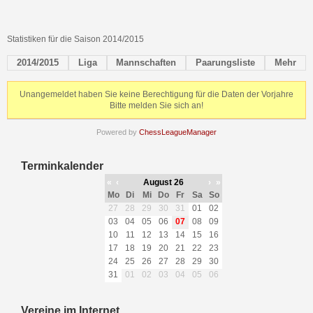
Statistiken für die Saison 2014/2015
2014/2015
Liga
Mannschaften
Paarungsliste
Mehr
Unangemeldet haben Sie keine Berechtigung für die Daten der Vorjahre
Bitte melden Sie sich an!
Powered by
ChessLeagueManager
Terminkalender
«
‹
August 26
›
»
Mo
Di
Mi
Do
Fr
Sa
So
27
28
29
30
31
01
02
03
04
05
06
07
08
09
10
11
12
13
14
15
16
17
18
19
20
21
22
23
24
25
26
27
28
29
30
31
01
02
03
04
05
06
Vereine im Internet