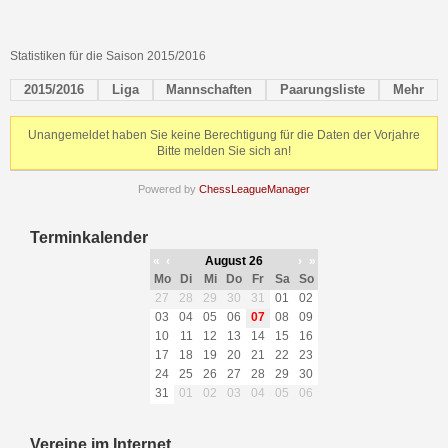
Statistiken für die Saison 2015/2016
2015/2016
Liga
Mannschaften
Paarungsliste
Mehr
Unangemeldet haben Sie keine Berechtigung für die Daten der Vorjahre
Bitte melden Sie sich an!
Powered by
ChessLeagueManager
Terminkalender
«
‹
August 26
›
»
Mo
Di
Mi
Do
Fr
Sa
So
27
28
29
30
31
01
02
03
04
05
06
07
08
09
10
11
12
13
14
15
16
17
18
19
20
21
22
23
24
25
26
27
28
29
30
31
01
02
03
04
05
06
Vereine im Internet