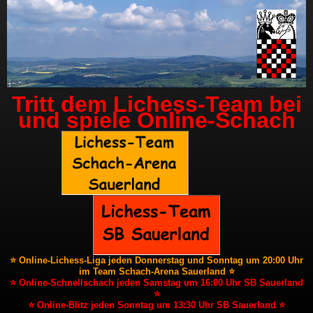
Tritt dem Lichess-Team bei
und spiele Online-Schach
⭐ Online-Lichess-Liga jeden Donnerstag und Sonntag um 20:00 Uhr
im Team Schach-Arena Sauerland ⭐
⭐ Online-Schnellschach jeden Samstag um 16:00 Uhr SB Sauerland
⭐
⭐ Online-Blitz jeden Sonntag um 13:30 Uhr SB Sauerland ⭐