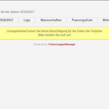
en für die Saison 2016/2017
2016/2017
Liga
Mannschaften
Paarungsliste
Meh
Unangemeldet haben Sie keine Berechtigung für die Daten der Vorjahre
Bitte melden Sie sich an!
Powered by
ChessLeagueManager