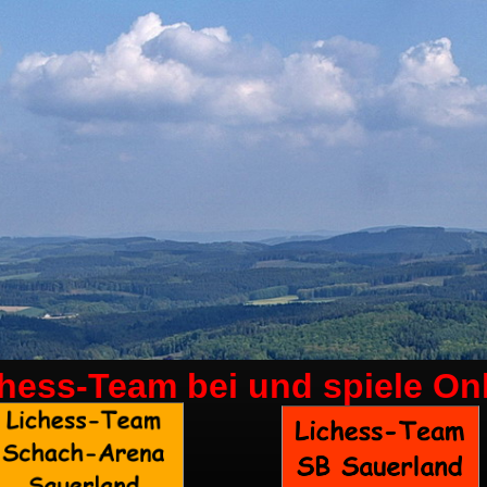
chess-Team bei
und spiele On