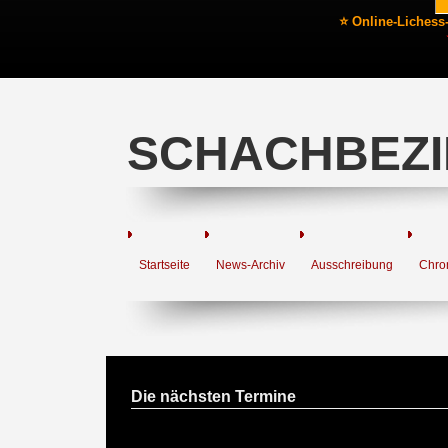
⭐ Online-Lichess
SCHACHBEZI
Startseite
News-Archiv
Ausschreibung
Chro
Die nächsten Termine