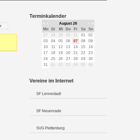
Terminkalender
«
‹
August 26
›
»
r
Mo
Di
Mi
Do
Fr
Sa
So
27
28
29
30
31
01
02
03
04
05
06
07
08
09
10
11
12
13
14
15
16
17
18
19
20
21
22
23
24
25
26
27
28
29
30
31
01
02
03
04
05
06
Vereine im Internet
SF Lennestadt
SF Neuenrade
SVG Plettenberg