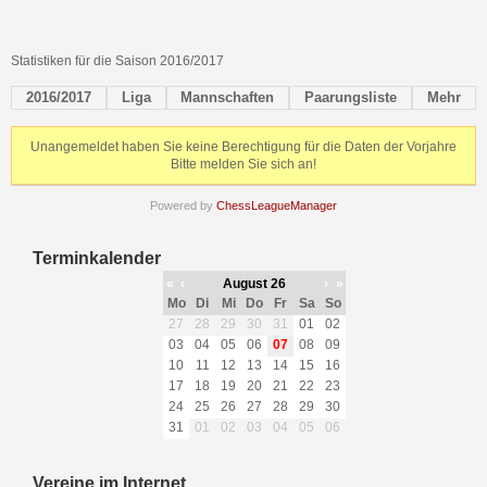
Statistiken für die Saison 2016/2017
2016/2017
Liga
Mannschaften
Paarungsliste
Mehr
Unangemeldet haben Sie keine Berechtigung für die Daten der Vorjahre
Bitte melden Sie sich an!
Powered by
ChessLeagueManager
Terminkalender
«
‹
August 26
›
»
Mo
Di
Mi
Do
Fr
Sa
So
27
28
29
30
31
01
02
03
04
05
06
07
08
09
10
11
12
13
14
15
16
17
18
19
20
21
22
23
24
25
26
27
28
29
30
31
01
02
03
04
05
06
Vereine im Internet