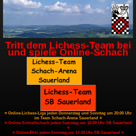
Tritt dem Lichess-Team bei
und spiele Online-Schach
⭐ Online-Lichess-Liga jeden Donnerstag und Sonntag um 20:00 Uhr
im Team Schach-Arena Sauerland ⭐
⭐ Online-Schnellschach jeden Samstag um 16:00 Uhr SB Sauerland
⭐
⭐ Online-Blitz jeden Sonntag um 13:30 Uhr SB Sauerland ⭐