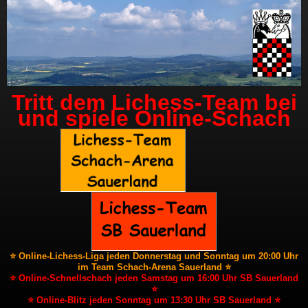
Tritt dem Lichess-Team bei
und spiele Online-Schach
⭐ Online-Lichess-Liga jeden Donnerstag und Sonntag um 20:00 Uhr
im Team Schach-Arena Sauerland ⭐
⭐ Online-Schnellschach jeden Samstag um 16:00 Uhr SB Sauerland
⭐
⭐ Online-Blitz jeden Sonntag um 13:30 Uhr SB Sauerland ⭐