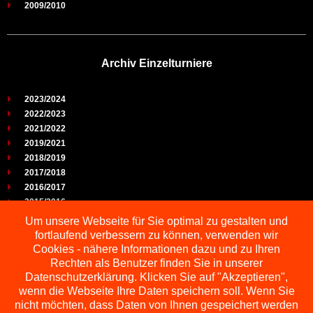
2009/2010
Archiv Einzelturniere
2023/2024
2022/2023
2021/2022
2019/2021
2018/2019
2017/2018
2016/2017
2015/2016
2014/2015
Um unsere Webseite für Sie optimal zu gestalten und
2013/2014
fortlaufend verbessern zu können, verwenden wir
2012/2013
Cookies - nähere Informationen dazu und zu Ihren
2011/2012
Rechten als Benutzer finden Sie in unserer
2010/2011
Datenschutzerklärung. Klicken Sie auf "Akzeptieren",
wenn die Webseite Ihre Daten speichern soll. Wenn Sie
2009/2010
nicht möchten, dass Daten von Ihnen gespeichert werden