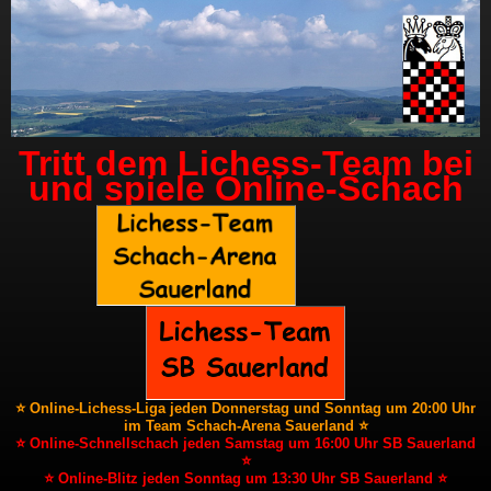
Tritt dem Lichess-Team bei
und spiele Online-Schach
⭐ Online-Lichess-Liga jeden Donnerstag und Sonntag um 20:00 Uhr
im Team Schach-Arena Sauerland ⭐
⭐ Online-Schnellschach jeden Samstag um 16:00 Uhr SB Sauerland
⭐
⭐ Online-Blitz jeden Sonntag um 13:30 Uhr SB Sauerland ⭐