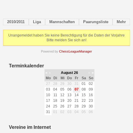
2010/2011
Liga
Mannschaften
Paarungsliste
Mehr
Unangemeldet haben Sie keine Berechtigung für die Daten der Vorjahre
Bitte melden Sie sich an!
Powered by
ChessLeagueManager
Terminkalender
«
‹
August 26
›
»
Mo
Di
Mi
Do
Fr
Sa
So
27
28
29
30
31
01
02
03
04
05
06
07
08
09
10
11
12
13
14
15
16
17
18
19
20
21
22
23
24
25
26
27
28
29
30
31
01
02
03
04
05
06
Vereine im Internet