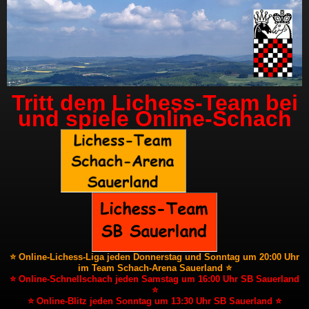
Tritt dem Lichess-Team bei
und spiele Online-Schach
⭐ Online-Lichess-Liga jeden Donnerstag und Sonntag um 20:00 Uhr
im Team Schach-Arena Sauerland ⭐
⭐ Online-Schnellschach jeden Samstag um 16:00 Uhr SB Sauerland
⭐
⭐ Online-Blitz jeden Sonntag um 13:30 Uhr SB Sauerland ⭐