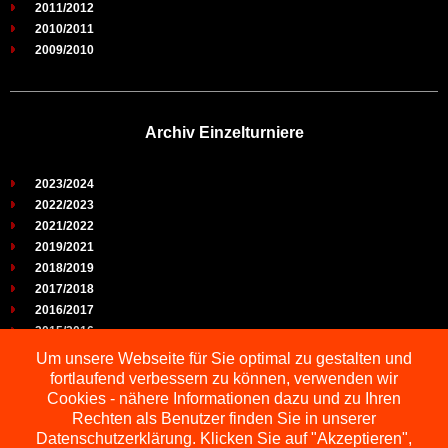
2011/2012
2010/2011
2009/2010
Archiv Einzelturniere
2023/2024
2022/2023
2021/2022
2019/2021
2018/2019
2017/2018
2016/2017
2015/2016
2014/2015
Um unsere Webseite für Sie optimal zu gestalten und
2013/2014
fortlaufend verbessern zu können, verwenden wir
2012/2013
Cookies - nähere Informationen dazu und zu Ihren
2011/2012
Rechten als Benutzer finden Sie in unserer
2010/2011
Datenschutzerklärung. Klicken Sie auf "Akzeptieren",