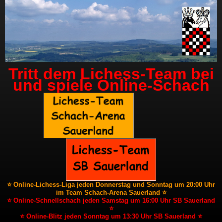
Tritt dem Lichess-Team bei
und spiele Online-Schach
⭐ Online-Lichess-Liga jeden Donnerstag und Sonntag um 20:00 Uhr
im Team Schach-Arena Sauerland ⭐
⭐ Online-Schnellschach jeden Samstag um 16:00 Uhr SB Sauerland
⭐
⭐ Online-Blitz jeden Sonntag um 13:30 Uhr SB Sauerland ⭐