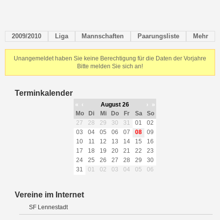
2009/2010
Liga
Mannschaften
Paarungsliste
Mehr
Unangemeldet haben Sie keine Berechtigung für die Daten der Vorjahre
Bitte melden Sie sich an!
Terminkalender
«
‹
August 26
›
»
Mo
Di
Mi
Do
Fr
Sa
So
27
28
29
30
31
01
02
03
04
05
06
07
08
09
10
11
12
13
14
15
16
17
18
19
20
21
22
23
24
25
26
27
28
29
30
31
01
02
03
04
05
06
Vereine im Internet
SF Lennestadt