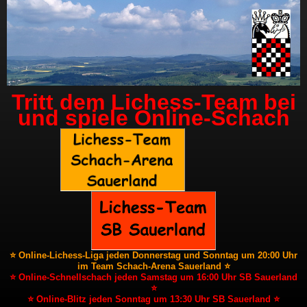
Tritt dem Lichess-Team bei
und spiele Online-Schach
⭐ Online-Lichess-Liga jeden Donnerstag und Sonntag um 20:00 Uhr
im Team Schach-Arena Sauerland ⭐
⭐ Online-Schnellschach jeden Samstag um 16:00 Uhr SB Sauerland
⭐
⭐ Online-Blitz jeden Sonntag um 13:30 Uhr SB Sauerland ⭐