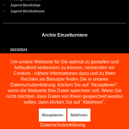
Jugend-Bezirksliga
Jugend-Bezirksklasse
Archiv Einzelturniere
2023/2024
2022/2023
Um unsere Webseite für Sie optimal zu gestalten und
2021/2022
fortlaufend verbessern zu können, verwenden wir
2019/2021
Cookies - nähere Informationen dazu und zu Ihren
2018/2019
Rechten als Benutzer finden Sie in unserer
2017/2018
Datenschutzerklärung. Klicken Sie auf "Akzeptieren",
2016/2017
wenn die Webseite Ihre Daten speichern soll. Wenn Sie
2015/2016
nicht möchten, dass Daten von Ihnen gespeichert werden
2014/2015
sollen, dann klicken Sie auf "Ablehnen".
2013/2014
2012/2013
Akzeptieren
Ablehnen
2011/2012
2010/2011
Datenschutzerklärung
2009/2010