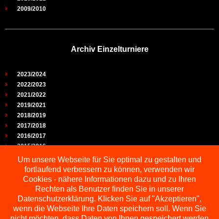
2009/2010
Archiv Einzelturniere
2023/2024
2022/2023
2021/2022
2019/2021
2018/2019
2017/2018
2016/2017
2015/2016
2014/2015
Um unsere Webseite für Sie optimal zu gestalten und
2013/2014
fortlaufend verbessern zu können, verwenden wir
2012/2013
Cookies - nähere Informationen dazu und zu Ihren
2011/2012
Rechten als Benutzer finden Sie in unserer
2010/2011
Datenschutzerklärung. Klicken Sie auf "Akzeptieren",
wenn die Webseite Ihre Daten speichern soll. Wenn Sie
2009/2010
nicht möchten, dass Daten von Ihnen gespeichert werden