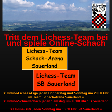
Tritt dem Lichess-Team bei
und spiele Online-Schach
⭐ Online-Lichess-Liga jeden Donnerstag und Sonntag um 20:00 Uhr
im Team Schach-Arena Sauerland ⭐
⭐ Online-Schnellschach jeden Samstag um 16:00 Uhr SB Sauerland
⭐
⭐ Online-Blitz jeden Sonntag um 13:30 Uhr SB Sauerland ⭐