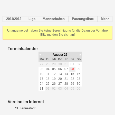
2011/2012
Liga
Mannschaften
Paarungsliste
Mehr
Unangemeldet haben Sie keine Berechtigung für die Daten der Vorjahre
Bitte melden Sie sich an!
Terminkalender
«
‹
August 26
›
»
Mo
Di
Mi
Do
Fr
Sa
So
27
28
29
30
31
01
02
03
04
05
06
07
08
09
10
11
12
13
14
15
16
17
18
19
20
21
22
23
24
25
26
27
28
29
30
31
01
02
03
04
05
06
Vereine im Internet
SF Lennestadt