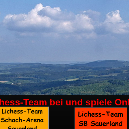
chess-Team bei
und spiele On