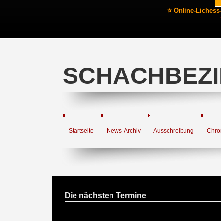
⭐ Online-Lichess
SCHACHBEZI
Startseite
News-Archiv
Ausschreibung
Chro
Die nächsten Termine