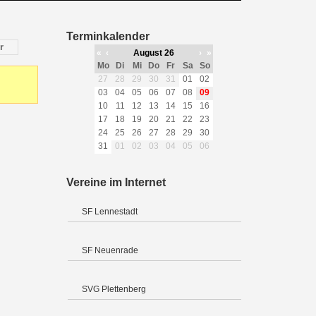
Terminkalender
r
«
‹
August 26
›
»
Mo
Di
Mi
Do
Fr
Sa
So
27
28
29
30
31
01
02
03
04
05
06
07
08
09
10
11
12
13
14
15
16
17
18
19
20
21
22
23
24
25
26
27
28
29
30
31
01
02
03
04
05
06
Vereine im Internet
SF Lennestadt
SF Neuenrade
SVG Plettenberg