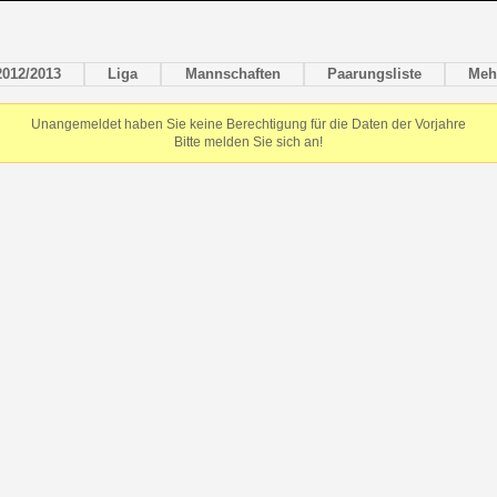
2012/2013
Liga
Mannschaften
Paarungsliste
Meh
Unangemeldet haben Sie keine Berechtigung für die Daten der Vorjahre
Bitte melden Sie sich an!