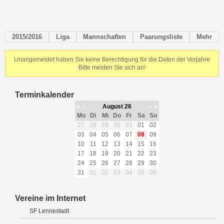
2015/2016
Liga
Mannschaften
Paarungsliste
Mehr
Unangemeldet haben Sie keine Berechtigung für die Daten der Vorjahre
Bitte melden Sie sich an!
Terminkalender
«
‹
August 26
›
»
Mo
Di
Mi
Do
Fr
Sa
So
27
28
29
30
31
01
02
03
04
05
06
07
08
09
10
11
12
13
14
15
16
17
18
19
20
21
22
23
24
25
26
27
28
29
30
31
01
02
03
04
05
06
Vereine im Internet
SF Lennestadt