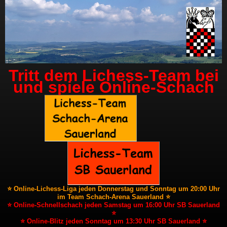
Tritt dem Lichess-Team bei
und spiele Online-Schach
⭐ Online-Lichess-Liga jeden Donnerstag und Sonntag um 20:00 Uhr
im Team Schach-Arena Sauerland ⭐
⭐ Online-Schnellschach jeden Samstag um 16:00 Uhr SB Sauerland
⭐
⭐ Online-Blitz jeden Sonntag um 13:30 Uhr SB Sauerland ⭐